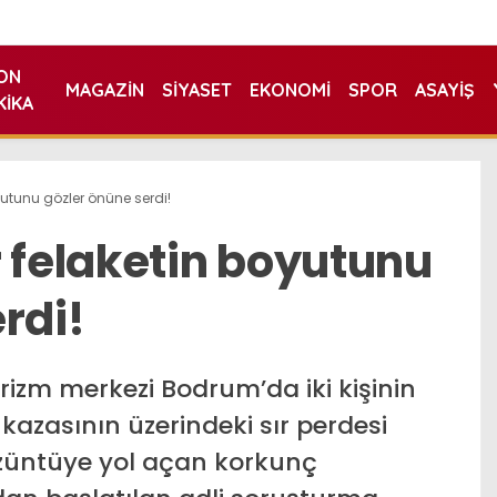
ON
MAGAZIN
SIYASET
EKONOMI
SPOR
ASAYIŞ
KIKA
yutunu gözler önüne serdi!
r felaketin boyutunu
rdi!
izm merkezi Bodrum’da iki kişinin
k kazasının üzerindeki sır perdesi
 üzüntüye yol açan korkunç