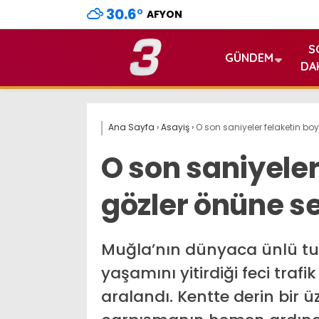
30.6
°
AFYON
S
GÜNDEM
DA
Ana Sayfa
›
Asayiş
›
O son saniyeler felaketin bo
O son saniyele
gözler önüne se
Muğla’nın dünyaca ünlü tur
yaşamını yitirdiği feci trafi
aralandı. Kentte derin bir