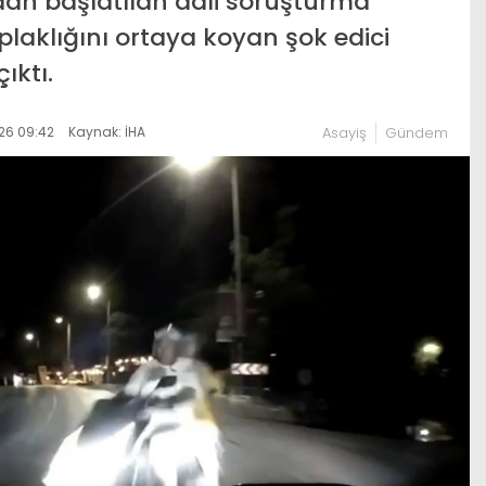
n başlatılan adli soruşturma
laklığını ortaya koyan şok edici
ıktı.
26 09:42
Kaynak: İHA
Asayiş
Gündem