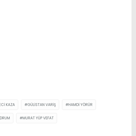
CI KAZA
GÜLISTAN VARIŞ
HAMDI YÖRÜR
ODRUM
MURAT YÜP VEFAT