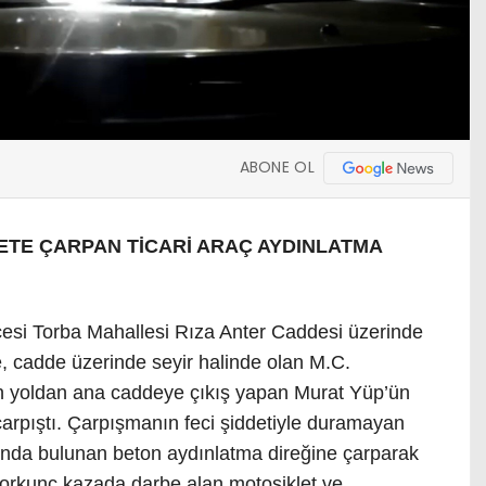
ABONE OL
ETE ÇARPAN TİCARİ ARAÇ AYDINLATMA
çesi Torba Mahallesi Rıza Anter Caddesi üzerinde
e, cadde üzerinde seyir halinde olan M.C.
 yan yoldan ana caddeye çıkış yapan Murat Yüp’ün
çarpıştı. Çarpışmanın feci şiddetiyle duramayan
rında bulunan beton aydınlatma direğine çarparak
 Korkunç kazada darbe alan motosiklet ve