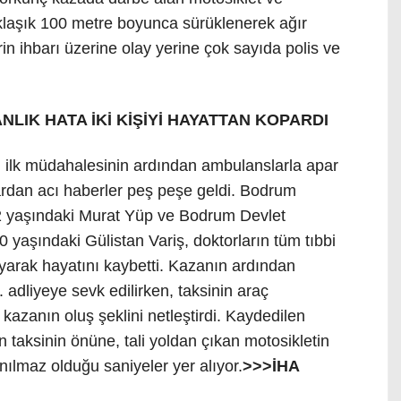
yaklaşık 100 metre boyunca sürüklenerek ağır
in ihbarı üzerine olay yerine çok sayıda polis ve
LIK HATA İKİ KİŞİYİ HAYATTAN KOPARDI
in ilk müdahalesinin ardından ambulanslarla apar
ardan acı haberler peş peşe geldi. Bodrum
2 yaşındaki Murat Yüp ve Bodrum Devlet
0 yaşındaki Gülistan Variş, doktorların tüm tıbbi
arak hayatını kaybetti. Kazanın ardından
 adliyeye sevk edilirken, taksinin araç
azanın oluş şeklini netleştirdi. Kaydedilen
n taksinin önüne, tali yoldan çıkan motosikletin
nılmaz olduğu saniyeler yer alıyor.
>>>İHA