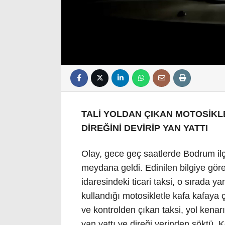
TALİ YOLDAN ÇIKAN MOTOSİKL
DİREĞİNİ DEVİRİP YAN YATTI
Olay, gece geç saatlerde Bodrum il
meydana geldi. Edinilen bilgiye gör
idaresindeki ticari taksi, o sırada
kullandığı motosikletle kafa kafaya 
ve kontrolden çıkan taksi, yol kena
yan yattı ve direği yerinden söktü.