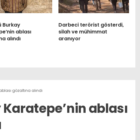
ü Burkay
Darbeci terörist gösterdi,
e’nin ablası
silah ve mühimmat
na alındı
aranıyor
ablası gözaltına alındı
 Karatepe’nin ablası
ı