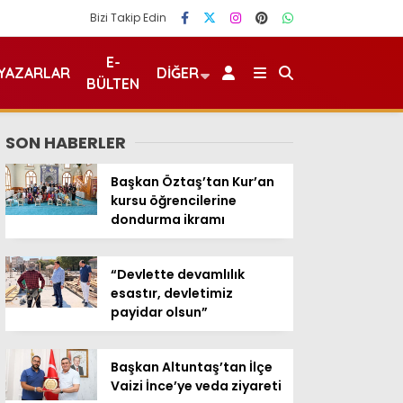
Bizi Takip Edin
E-
YAZARLAR
DIĞER
BÜLTEN
SON HABERLER
Başkan Öztaş’tan Kur’an
kursu öğrencilerine
dondurma ikramı
“Devlette devamlılık
esastır, devletimiz
payidar olsun”
Başkan Altuntaş’tan İlçe
Vaizi İnce’ye veda ziyareti