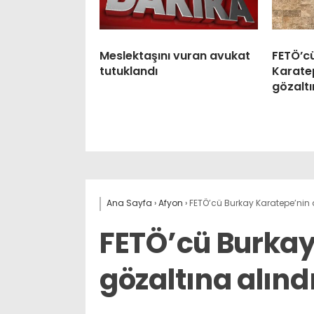
Meslektaşını vuran avukat
FETÖ’c
tutuklandı
Karatep
gözaltı
Ana Sayfa
›
Afyon
›
FETÖ’cü Burkay Karatepe’nin 
FETÖ’cü Burkay
gözaltına alınd