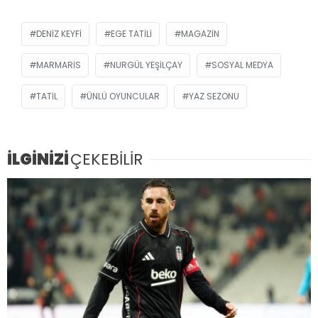
DENIZ KEYFI
EGE TATILI
MAGAZIN
MARMARIS
NURGÜL YEŞILÇAY
SOSYAL MEDYA
TATIL
ÜNLÜ OYUNCULAR
YAZ SEZONU
İLGİNİZİ
ÇEKEBİLİR