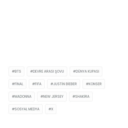
BTS
DEVRE ARASI ŞOVU
DÜNYA KUPASI
FINAL
FIFA
JUSTIN BIEBER
KONSER
MADONNA
NEW JERSEY
SHAKIRA
SOSYAL MEDYA
X