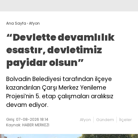
Ana Sayfa
›
Afyon
“Devlette devamlılık
esastır, devletimiz
payidar olsun”
Bolvadin Belediyesi tarafından ilçeye
kazandırılan Çarşı Merkez Yenileme
Projesi’nin 5. etap çalışmaları aralıksız
devam ediyor.
Giriş: 07-08-2026 18:14
Afyon
Gündem
İlçeler
Kaynak: HABER MERKEZI