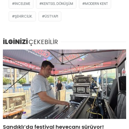
INCELEME
KENTSEL DÖNÜŞÜM
MODERN KENT
ŞEHIRCILIK.
ÜSTYAPI
İLGİNİZİ
ÇEKEBİLİR
Sandıklı’da festival heyecanı sürüyor!