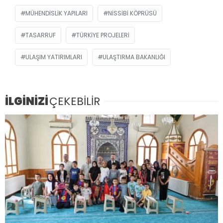
MÜHENDISLIK YAPILARI
NISSIBI KÖPRÜSÜ
TASARRUF
TÜRKIYE PROJELERI
ULAŞIM YATIRIMLARI
ULAŞTIRMA BAKANLIĞI
İLGİNİZİ
ÇEKEBİLİR