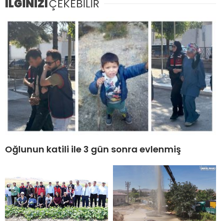
İLGİNİZİ
ÇEKEBİLİR
Oğlunun katili ile 3 gün sonra evlenmiş