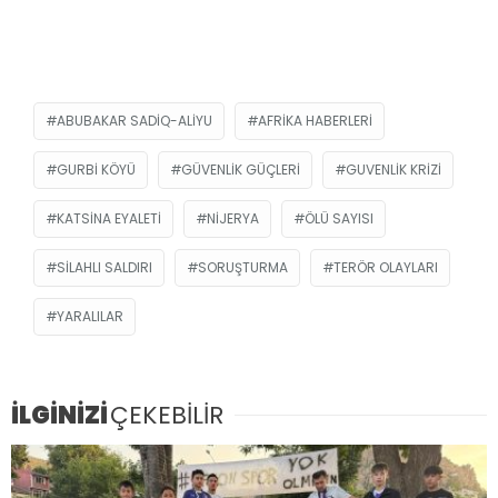
ABUBAKAR SADIQ-ALIYU
AFRIKA HABERLERI
GURBI KÖYÜ
GÜVENLIK GÜÇLERI
GUVENLIK KRIZI
KATSINA EYALETI
NIJERYA
ÖLÜ SAYISI
SILAHLI SALDIRI
SORUŞTURMA
TERÖR OLAYLARI
YARALILAR
İLGİNİZİ
ÇEKEBİLİR