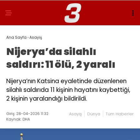
Ana Sayfa
›
Asayiş
Nijerya’da silahlı
saldırı: 11 ölü, 2 yaralı
Nijerya’nın Katsina eyaletinde düzenlenen
silahlı saldırıda 11 kişinin hayatını kaybettiği,
2 kişinin yaralandığı bildirildi.
Giriş: 28-04-2026 11:32
Asayiş
Dünya
Tüm Haberler
Kaynak: DHA