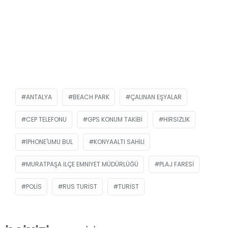
ANTALYA
BEACH PARK
ÇALINAN EŞYALAR
CEP TELEFONU
GPS KONUM TAKIBI
HIRSIZLIK
IPHONE'UMU BUL
KONYAALTI SAHILI
MURATPAŞA İLÇE EMNIYET MÜDÜRLÜĞÜ
PLAJ FARESI
POLIS
RUS TURIST
TURIST