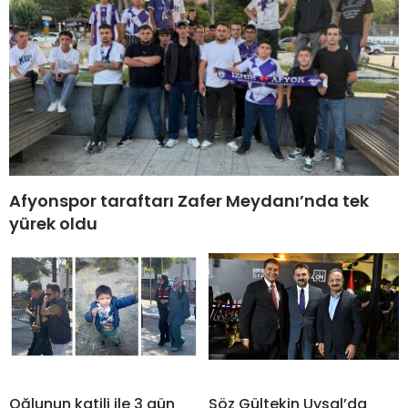
Afyonspor taraftarı Zafer Meydanı’nda tek
yürek oldu
Oğlunun katili ile 3 gün
Söz Gültekin Uysal’da