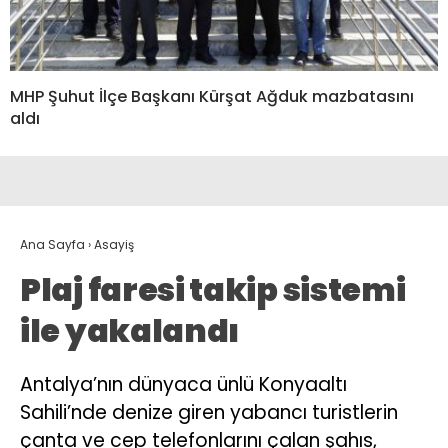
MHP Şuhut İlçe Başkanı Kürşat Ağduk mazbatasını
aldı
Ana Sayfa
›
Asayiş
Plaj faresi takip sistemi
ile yakalandı
Antalya’nın dünyaca ünlü Konyaaltı
Sahili’nde denize giren yabancı turistlerin
çanta ve cep telefonlarını çalan şahıs,