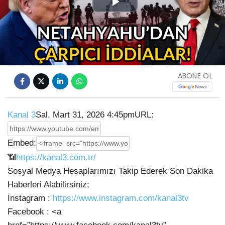
Play
Video
ABONE OL
Kanal 3
Sal, Mart 31, 2026 4:45pm
URL:
Embed:
📶
https://kanal3.com.tr/
Sosyal Medya Hesaplarımızı Takip Ederek Son Dakika
Haberleri Alabilirsiniz;
İnstagram :
https://www.instagram.com/kanal3tv
Facebook : <a