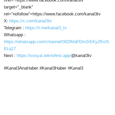
href=”https://www.facebook.com/kanal3tv”
target=”_blank”
rel=”nofollow”>https://www.facebook.com/kanal3tv
X:
https://x.com/kanal3tv
Telegram :
https://t.me/kanal3_tv
Whatsapp :
https://whatsapp.com/channel/0029VaFDm2rEKyZKvlS
ELq17
Next :
https://sosyal.teknofest.app/
@kanal3tv
#Kanal3AnaHaber #Kanal3Haber #Kanal3