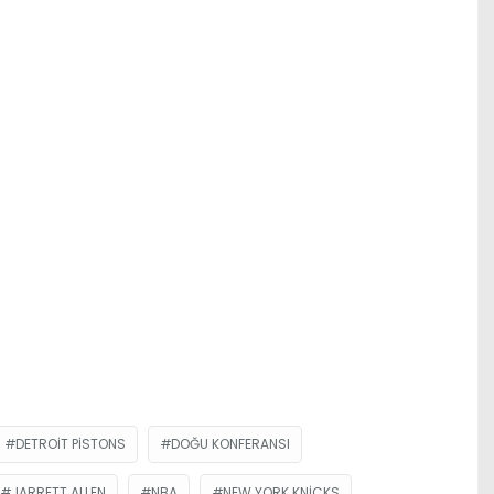
DETROIT PISTONS
DOĞU KONFERANSI
JARRETT ALLEN
NBA
NEW YORK KNICKS