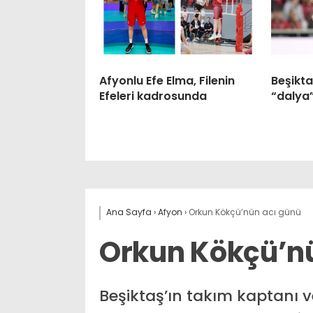
Afyonlu Efe Elma, Filenin
Beşikt
Efeleri kadrosunda
“dalya
Ana Sayfa
›
Afyon
›
Orkun Kökçü’nün acı günü
Orkun Kökçü’n
Beşiktaş’ın takım kaptanı v