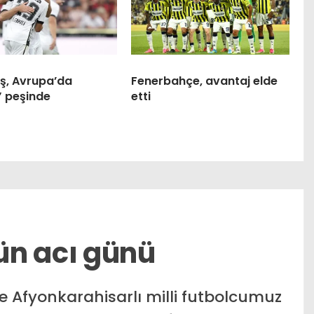
aş, Avrupa’da
Fenerbahçe, avantaj elde
” peşinde
etti
ün acı günü
e Afyonkarahisarlı milli futbolcumuz