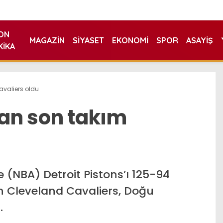
ON
MAGAZIN
SIYASET
EKONOMI
SPOR
ASAYIŞ
KIKA
avaliers oldu
lan son takım
 (NBA) Detroit Pistons’ı 125-94
n Cleveland Cavaliers, Doğu
.