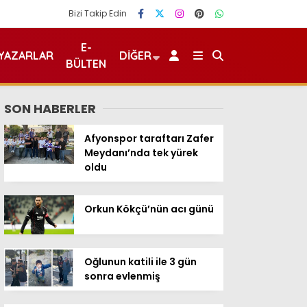
Bizi Takip Edin
E-
YAZARLAR
DIĞER
BÜLTEN
SON HABERLER
Afyonspor taraftarı Zafer
Meydanı’nda tek yürek
oldu
Orkun Kökçü’nün acı günü
Oğlunun katili ile 3 gün
sonra evlenmiş