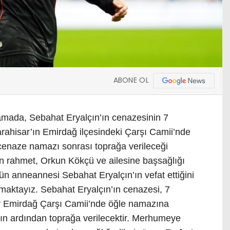
ABONE OL
amada, Sebahat Eryalçın’ın cenazesinin 7
ahisar’ın Emirdağ ilçesindeki Çarşı Camii’nde
cenaze namazı sonrası toprağa verileceği
tan rahmet, Orkun Kökçü ve ailesine başsağlığı
n anneannesi Sebahat Eryalçın’ın vefat ettiğini
maktayız. Sebahat Eryalçın’ın cenazesi, 7
 Emirdağ Çarşı Camii’nde öğle namazına
n ardından toprağa verilecektir. Merhumeye