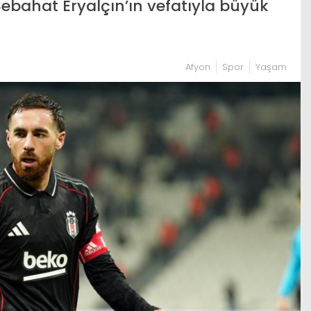
bahat Eryalçın’ın vefatıyla büyük
Afyon
Spor
Yaşam