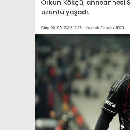
Orkun Kökçü, anneannesi Se
üzüntü yaşadı.
Giriş: 06-08-2026 17:36
Kaynak: Ferhat YÜKSEL