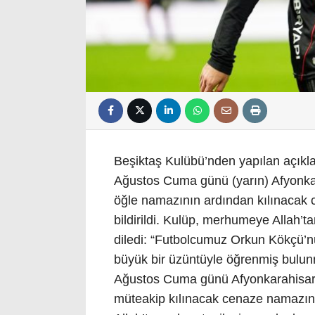
Beşiktaş Kulübü’nden yapılan açıkl
Ağustos Cuma günü (yarın) Afyonkar
öğle namazının ardından kılınacak 
bildirildi. Kulüp, merhumeye Allah’
diledi: “Futbolcumuz Orkun Kökçü’nü
büyük bir üzüntüyle öğrenmiş bulun
Ağustos Cuma günü Afyonkarahisar
müteakip kılınacak cenaze namazını