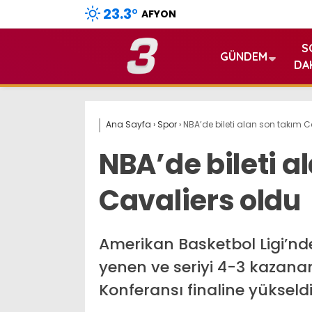
23.3
°
AFYON
S
GÜNDEM
DA
Ana Sayfa
›
Spor
›
NBA’de bileti alan son takım C
NBA’de bileti a
Cavaliers oldu
Amerikan Basketbol Ligi’nde
yenen ve seriyi 4-3 kazana
Konferansı finaline yükseldi