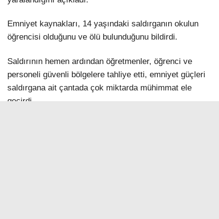
Emniyet kaynakları, 14 yaşındaki saldırganın okulun
öğrencisi olduğunu ve ölü bulunduğunu bildirdi.
Saldırının hemen ardından öğretmenler, öğrenci ve
personeli güvenli bölgelere tahliye etti, emniyet güçleri
saldırgana ait çantada çok miktarda mühimmat ele
geçirdi.
Güvenlik güçlerinin okulda ve çevresinde kontrolü
sağladığı, soruşturmanın devam ettiği duyuruldu.
>>>
AA