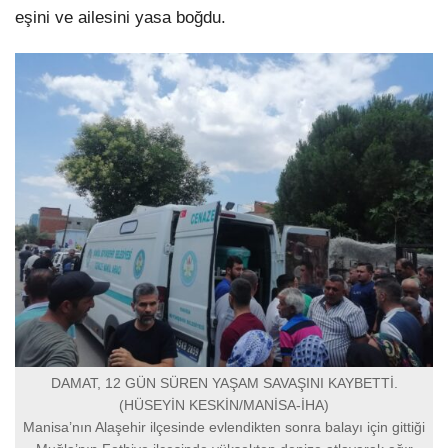
eşini ve ailesini yasa boğdu.
DAMAT, 12 GÜN SÜREN YAŞAM SAVAŞINI KAYBETTİ.
(HÜSEYİN KESKİN/MANİSA-İHA)
Manisa’nın Alaşehir ilçesinde evlendikten sonra balayı için gittiği