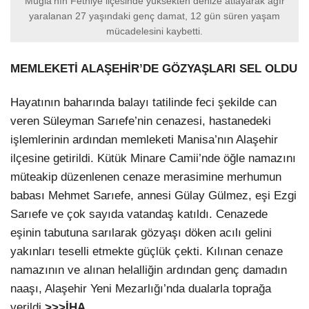
Muğla’nın Fethiye ilçesinde yüksekten denize atlayarak ağır
yaralanan 27 yaşındaki genç damat, 12 gün süren yaşam
mücadelesini kaybetti.
MEMLEKETİ ALAŞEHİR’DE GÖZYAŞLARI SEL OLDU
Hayatının baharında balayı tatilinde feci şekilde can
veren Süleyman Sarıefe’nin cenazesi, hastanedeki
işlemlerinin ardından memleketi Manisa’nın Alaşehir
ilçesine getirildi. Kütük Minare Camii’nde öğle namazını
müteakip düzenlenen cenaze merasimine merhumun
babası Mehmet Sarıefe, annesi Gülay Gülmez, eşi Ezgi
Sarıefe ve çok sayıda vatandaş katıldı. Cenazede
eşinin tabutuna sarılarak gözyaşı döken acılı gelini
yakınları teselli etmekte güçlük çekti. Kılınan cenaze
namazının ve alınan helalliğin ardından genç damadın
naaşı, Alaşehir Yeni Mezarlığı’nda dualarla toprağa
verildi.
>>>İHA