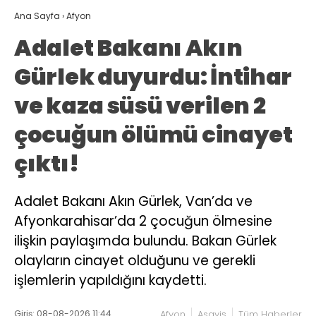
Ana Sayfa
›
Afyon
Adalet Bakanı Akın
Gürlek duyurdu: İntihar
ve kaza süsü verilen 2
çocuğun ölümü cinayet
çıktı!
Adalet Bakanı Akın Gürlek, Van’da ve
Afyonkarahisar’da 2 çocuğun ölmesine
ilişkin paylaşımda bulundu. Bakan Gürlek
olayların cinayet olduğunu ve gerekli
işlemlerin yapıldığını kaydetti.
Giriş: 08-08-2026 11:44
Afyon
Asayiş
Tüm Haberler