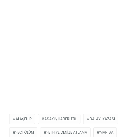
ALAŞEHIR
ASAYIŞ HABERLERI.
BALAYI KAZASI
FECI ÖLÜM
FETHIYE DENIZE ATLAMA
MANISA