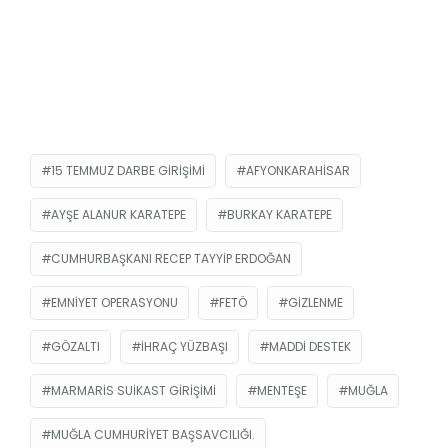
15 TEMMUZ DARBE GIRIŞIMI
AFYONKARAHISAR
AYŞE ALANUR KARATEPE
BURKAY KARATEPE
CUMHURBAŞKANI RECEP TAYYIP ERDOĞAN
EMNIYET OPERASYONU
FETÖ
GIZLENME
GÖZALTI
IHRAÇ YÜZBAŞI
MADDI DESTEK
MARMARIS SUIKAST GIRIŞIMI
MENTEŞE
MUĞLA
MUĞLA CUMHURIYET BAŞSAVCILIĞI.