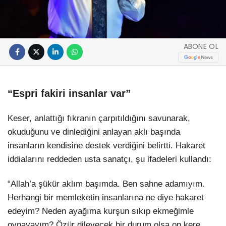
ABONE OL
“Espri fakiri insanlar var”
Keser, anlattığı fıkranın çarpıtıldığını savunarak,
okuduğunu ve dinlediğini anlayan aklı başında
insanların kendisine destek verdiğini belirtti. Hakaret
iddialarını reddeden usta sanatçı, şu ifadeleri kullandı:
“Allah’a şükür aklım başımda. Ben sahne adamıyım.
Herhangi bir memleketin insanlarına ne diye hakaret
edeyim? Neden ayağıma kurşun sıkıp ekmeğimle
oynayayım? Özür dileyecek bir durum olsa on kere