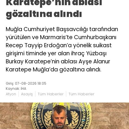
Karatepe’nin ablası
gözaltına alındı
Muğla Cumhuriyet Başsavcılığı tarafından
yürütülen ve Marmaris’te Cumhurbaşkanı
Recep Tayyip Erdoğan’a yönelik suikast
girişimi timinde yer alan ihraç Yüzbaşı
Burkay Karatepe’nin ablası Ayşe Alanur
Karatepe Muğla’da gözaltına alındı.
Giriş: 07-08-2026 18:05
Kaynak: İHA
Afyon
Asayiş
Tüm Haberler
Tüm Haberler