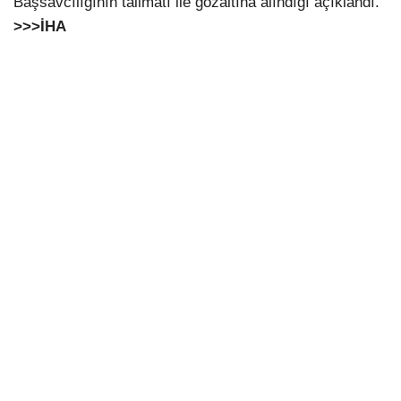
Başsavcılığının talimatı ile gözaltına alındığı açıklandı.
>>>İHA