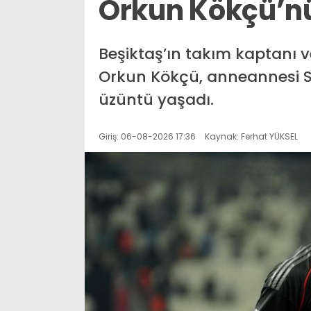
Orkun Kökçü’n
Beşiktaş’ın takım kaptanı v
Orkun Kökçü, anneannesi Se
üzüntü yaşadı.
Giriş: 06-08-2026 17:36
Kaynak: Ferhat YÜKSEL