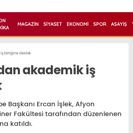
ON
MAGAZIN
SIYASET
EKONOMI
SPOR
ASAYIŞ
KIKA
 birliğine destek
dan akademik iş
k
e Başkanı Ercan İşlek, Afyon
riner Fakültesi tarafından düzenlenen
a katıldı.