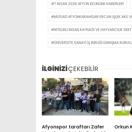
7 NISAN 2026 AFYON EKONOMI HABERLERI
MÜSIAD AFYONKARAHISAR ERCAN IŞLEK AKÜ VE
NITELIKLI INSAN KAYNAĞI VE HAYVANCILIK SE
ÜNIVERSITE SANAYI IŞ BIRLIĞI DANIŞMA KURUL
İLGİNİZİ
ÇEKEBİLİR
Afyonspor taraftarı Zafer
Orkun 