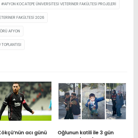
AFYON KOCATEPE ÜNIVERSITESI VETERINER FAKÜLTESI PROJELERI
TERINER FAKÜLTESI 2026
KTÖRÜ AFYON
U TOPLANTISI
Kökçü’nün acı günü
Oğlunun katili ile 3 gün