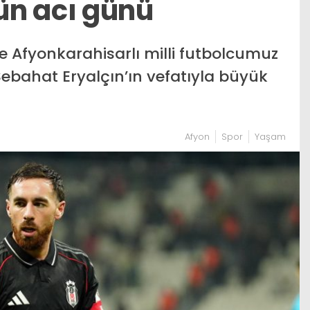
ün acı günü
e Afyonkarahisarlı milli futbolcumuz
bahat Eryalçın’ın vefatıyla büyük
Afyon
Spor
Yaşam