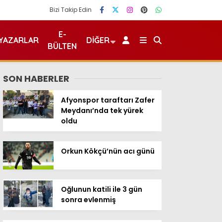
Bizi Takip Edin
E-
YAZARLAR
DIĞER
BÜLTEN
SON HABERLER
Afyonspor taraftarı Zafer
Meydanı’nda tek yürek
oldu
Orkun Kökçü’nün acı günü
Oğlunun katili ile 3 gün
sonra evlenmiş