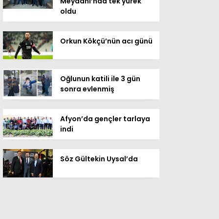
Meydanı’nda tek yürek
oldu
Orkun Kökçü’nün acı günü
Oğlunun katili ile 3 gün
sonra evlenmiş
Afyon’da gençler tarlaya
indi
Söz Gültekin Uysal’da