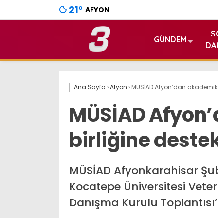
21
°
AFYON
S
GÜNDEM
DA
Ana Sayfa
›
Afyon
›
MÜSİAD Afyon’dan akademik iş
MÜSİAD Afyon’
birliğine deste
MÜSİAD Afyonkarahisar Şub
Kocatepe Üniversitesi Vete
Danışma Kurulu Toplantısı’n