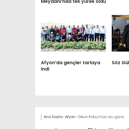
Meydanı’nda tek yürek oldu
Afyon’da gençler tarlaya
Söz Gül
indi
Ana Sayfa
›
Afyon
›
Orkun Kökçü’nün acı günü