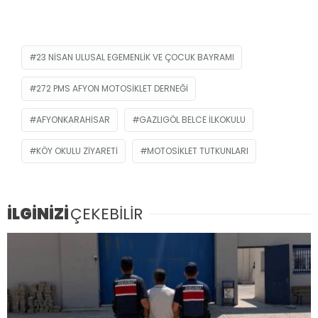
23 NISAN ULUSAL EGEMENLIK VE ÇOCUK BAYRAMI
272 PMS AFYON MOTOSIKLET DERNEĞI
AFYONKARAHISAR
GAZLIGÖL BELCE İLKOKULU
KÖY OKULU ZIYARETI
MOTOSIKLET TUTKUNLARI
İLGİNİZİ
ÇEKEBİLİR