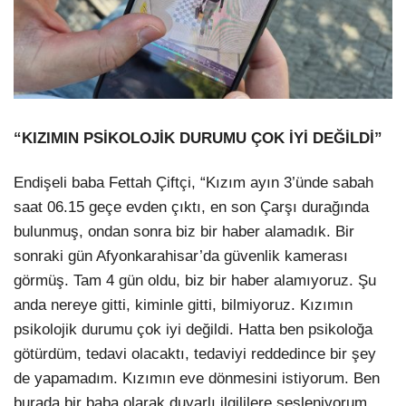
“KIZIMIN PSİKOLOJİK DURUMU ÇOK İYİ DEĞİLDİ”
Endişeli baba Fettah Çiftçi, “Kızım ayın 3’ünde sabah
saat 06.15 geçe evden çıktı, en son Çarşı durağında
bulunmuş, ondan sonra biz bir haber alamadık. Bir
sonraki gün Afyonkarahisar’da güvenlik kamerası
görmüş. Tam 4 gün oldu, biz bir haber alamıyoruz. Şu
anda nereye gitti, kiminle gitti, bilmiyoruz. Kızımın
psikolojik durumu çok iyi değildi. Hatta ben psikoloğa
götürdüm, tedavi olacaktı, tedaviyi reddedince bir şey
de yapamadım. Kızımın eve dönmesini istiyorum. Ben
burada bir baba olarak duyarlı ilgililere sesleniyorum,