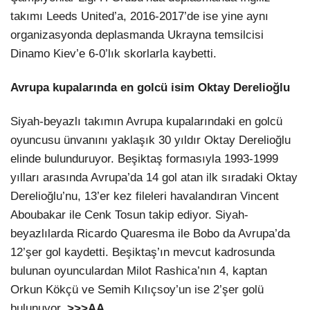
takımı Leeds United’a, 2016-2017’de ise yine aynı
organizasyonda deplasmanda Ukrayna temsilcisi
Dinamo Kiev’e 6-0’lık skorlarla kaybetti.
Avrupa kupalarında en golcü isim Oktay Derelioğlu
Siyah-beyazlı takımın Avrupa kupalarındaki en golcü
oyuncusu ünvanını yaklaşık 30 yıldır Oktay Derelioğlu
elinde bulunduruyor. Beşiktaş formasıyla 1993-1999
yılları arasında Avrupa’da 14 gol atan ilk sıradaki Oktay
Derelioğlu’nu, 13’er kez fileleri havalandıran Vincent
Aboubakar ile Cenk Tosun takip ediyor. Siyah-
beyazlılarda Ricardo Quaresma ile Bobo da Avrupa’da
12’şer gol kaydetti. Beşiktaş’ın mevcut kadrosunda
bulunan oyunculardan Milot Rashica’nın 4, kaptan
Orkun Kökçü ve Semih Kılıçsoy’un ise 2’şer golü
bulunuyor.
>>>AA