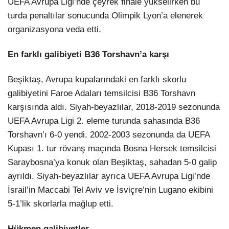
UEFA Avrupa Ligi’nde çeyrek finale yükselirken bu
turda penaltılar sonucunda Olimpik Lyon’a elenerek
organizasyona veda etti.
En farklı galibiyeti B36 Torshavn’a karşı
Beşiktaş, Avrupa kupalarındaki en farklı skorlu
galibiyetini Faroe Adaları temsilcisi B36 Torshavn
karşısında aldı. Siyah-beyazlılar, 2018-2019 sezonunda
UEFA Avrupa Ligi 2. eleme turunda sahasında B36
Torshavn’ı 6-0 yendi. 2002-2003 sezonunda da UEFA
Kupası 1. tur rövanş maçında Bosna Hersek temsilcisi
Saraybosna’ya konuk olan Beşiktaş, sahadan 5-0 galip
ayrıldı. Siyah-beyazlılar ayrıca UEFA Avrupa Ligi’nde
İsrail’in Maccabi Tel Aviv ve İsviçre’nin Lugano ekibini
5-1’lik skorlarla mağlup etti.
Hükmen galibiyetler