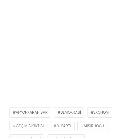
AFYONKARAHISAR
DEMOKRASI
EKONOMI
GEÇIM SIKINTISI
İYİ PARTI
MISIRLIOĞLU