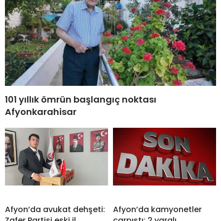
101 yıllık ömrün başlangıç noktası
Afyonkarahisar
Afyon’da avukat dehşeti:
Afyon’da kamyonetler
Zafer Partisi eski il
çarpıştı: 2 yaralı