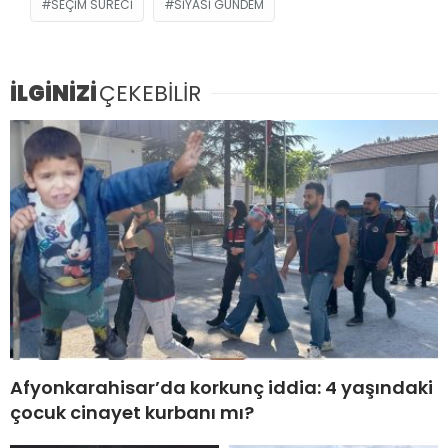
SEÇIM SÜRECI
SIYASI GÜNDEM
İLGİNİZİ
ÇEKEBİLİR
Afyonkarahisar’da korkunç iddia: 4 yaşındaki
çocuk cinayet kurbanı mı?