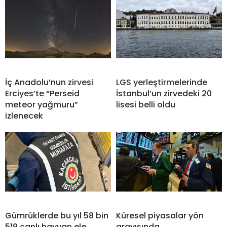
İç Anadolu’nun zirvesi
LGS yerleştirmelerinde
Erciyes’te “Perseid
İstanbul’un zirvedeki 20
meteor yağmuru”
lisesi belli oldu
izlenecek
Gümrüklerde bu yıl 58 bin
Küresel piyasalar yön
519 canlı hayvan ele
arayışında