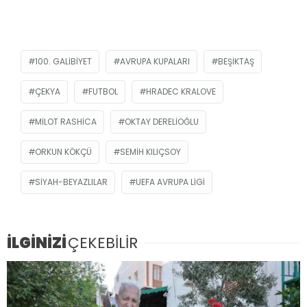
100. GALIBIYET
AVRUPA KUPALARI
BEŞIKTAŞ
ÇEKYA
FUTBOL
HRADEC KRALOVE
MILOT RASHICA
OKTAY DERELIOĞLU
ORKUN KÖKÇÜ
SEMIH KILIÇSOY
SIYAH-BEYAZLILAR
UEFA AVRUPA LIGI
İLGİNİZİ
ÇEKEBİLİR