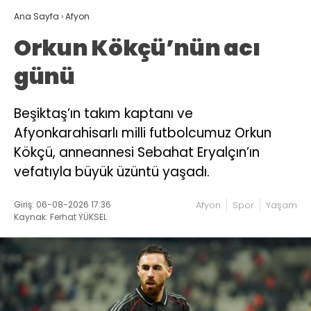
Ana Sayfa
›
Afyon
Orkun Kökçü’nün acı
günü
Beşiktaş’ın takım kaptanı ve
Afyonkarahisarlı milli futbolcumuz Orkun
Kökçü, anneannesi Sebahat Eryalçın’ın
vefatıyla büyük üzüntü yaşadı.
Giriş: 06-08-2026 17:36
Afyon
Spor
Yaşam
Kaynak: Ferhat YÜKSEL