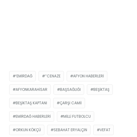
‘EMIRDAĞ
’’CENAZE
AFYON HABERLERI
AFYONKARAHISAR
BAŞSAĞLIĞI
BEŞIKTAŞ
BEŞIKTAŞ KAPTANI
ÇARŞI CAMII
EMIRDAĞ HABERLERI
MILLI FUTBOLCU
ORKUN KÖKÇÜ
SEBAHAT ERYALÇIN
VEFAT