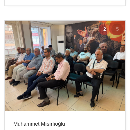
2
5
Muhammet Mısırlıoğlu