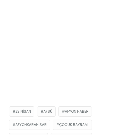
23 NISAN
AFSÜ
AFYON HABER
AFYONKARAHISAR
ÇOCUK BAYRAMI