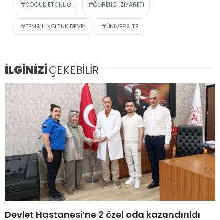
ÇOCUK ETKINLIĞI
ÖĞRENCI ZIYARETI
TEMSILI KOLTUK DEVRI
ÜNIVERSITE
İLGİNİZİ
ÇEKEBİLİR
Devlet Hastanesi’ne 2 özel oda kazandırıldı