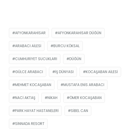
AFYONKARAHISAR
AFYONKARAHISAR DÜĞÜN
ARABACI AILESI
BURCU KÖKSAL
CUMHURIYET SUCUKLARI
DÜĞÜN
GÜLCE ARABACI
IŞ DÜNYASI
KOCAŞABAN AILESI
MEHMET KOCAŞABAN
MUSTAFA ENIS ARABACI
NACI AKTAŞ
NIKAH
ÖMER KOCAŞABAN
PARK HAYAT HASTANELERI
SIBEL CAN
SINNADA RESORT