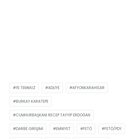
15 TEMMUZ
ADLIYE
AFYONKARAHISAR
BURKAY KARATEPE
CUMHURBAŞKANI RECEP TAYYIP ERDOĞAN
DARBE GIRIŞIMI
EMNIYET
FETÖ
FETÖ/PDY