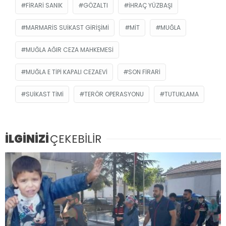
FIRARI SANIK
GÖZALTI
IHRAÇ YÜZBAŞI
MARMARIS SUIKAST GIRIŞIMI
MİT
MUĞLA
MUĞLA AĞIR CEZA MAHKEMESI
MUĞLA E TIPI KAPALI CEZAEVI
SON FIRARI
SUIKAST TIMI
TERÖR OPERASYONU
TUTUKLAMA
İLGİNİZİ
ÇEKEBİLİR