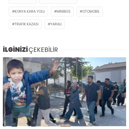
KONYA KARA YOLU
MINIBÜS
OTOMOBIL
TRAFIK KAZASI
YARALI
İLGİNİZİ
ÇEKEBİLİR