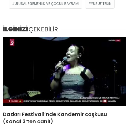
ULUSAL EGEMENLIK VE ÇOCUK BAYRAMI
YUSUF TEKIN
İLGİNİZİ
ÇEKEBİLİR
Dazkırı Festivali’nde Kandemir coşkusu
(Kanal 3’ten canlı)