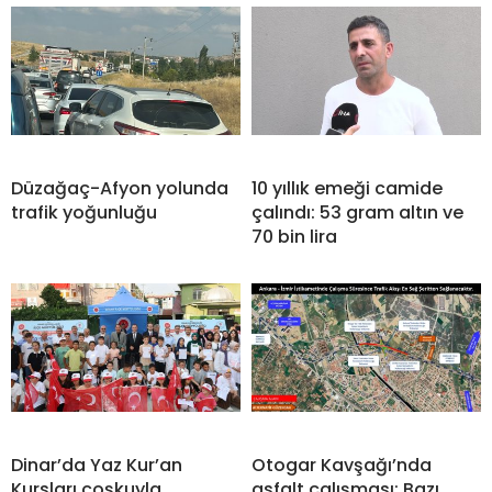
Düzağaç-Afyon yolunda
10 yıllık emeği camide
trafik yoğunluğu
çalındı: 53 gram altın ve
70 bin lira
Dinar’da Yaz Kur’an
Otogar Kavşağı’nda
Kursları coşkuyla
asfalt çalışması: Bazı