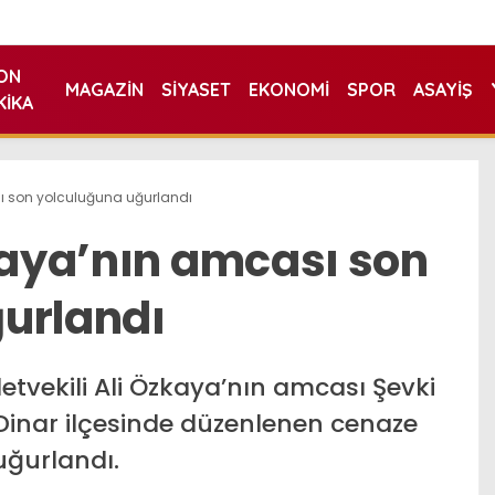
ON
MAGAZIN
SIYASET
EKONOMI
SPOR
ASAYIŞ
KIKA
sı son yolculuğuna uğurlandı
zkaya’nın amcası son
urlandı
letvekili Ali Özkaya’nın amcası Şevki
Dinar ilçesinde düzenlenen cenaze
uğurlandı.