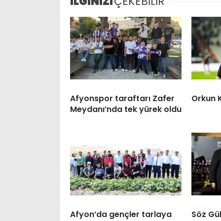
İLGİNİZİ
ÇEKEBİLİR
Afyonspor taraftarı Zafer
Orkun 
Meydanı’nda tek yürek oldu
Afyon’da gençler tarlaya
Söz Gül