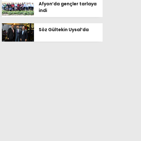
Afyon’da gençler tarlaya
indi
Söz Gültekin Uysal’da