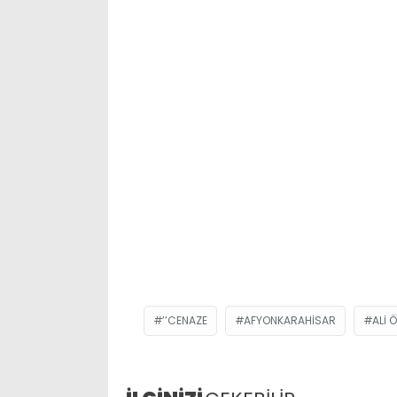
’’CENAZE
AFYONKARAHISAR
ALI 