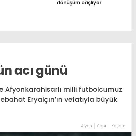
dönüşüm başlıyor
ün acı günü
e Afyonkarahisarlı milli futbolcumuz
bahat Eryalçın’ın vefatıyla büyük
Afyon
Spor
Yaşam