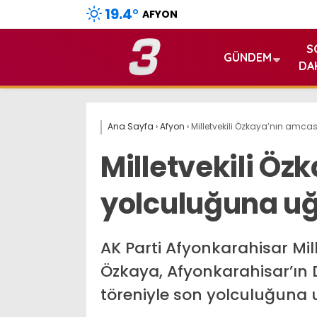
19.4
°
AFYON
S
GÜNDEM
DA
Ana Sayfa
›
Afyon
›
Milletvekili Özkaya’nın amca
Milletvekili Ö
yolculuğuna uğ
AK Parti Afyonkarahisar Mil
Özkaya, Afyonkarahisar’ın 
töreniyle son yolculuğuna 