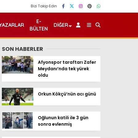
Bizi Takip Edin
E-
YAZARLAR
DIĞER
BÜLTEN
SON HABERLER
Afyonspor taraftarı Zafer
Meydanı’nda tek yürek
oldu
Orkun Kökçü’nün acı günü
Oğlunun katili ile 3 gün
sonra evlenmiş