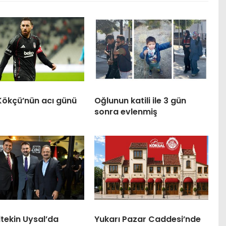
Kökçü’nün acı günü
Oğlunun katili ile 3 gün
sonra evlenmiş
tekin Uysal’da
Yukarı Pazar Caddesi’nde