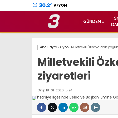
30.2
°
AFYON
S
GÜNDEM
DA
Ana Sayfa
›
Afyon
›
Milletvekili Özkaya’dan yoğun i
Milletvekili Öz
ziyaretleri
Giriş: 18-01-2026 15:24