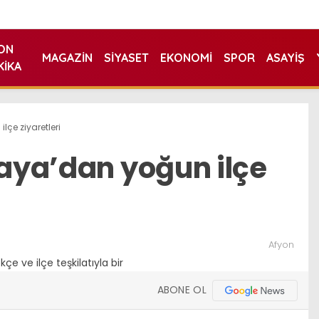
ON
MAGAZIN
SIYASET
EKONOMI
SPOR
ASAYIŞ
KIKA
lçe ziyaretleri
kaya’dan yoğun ilçe
Afyon
ABONE OL