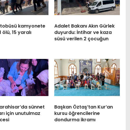
otobüsü kamyonete
Adalet Bakanı Akın Gürlek
1 ölü, 15 yaralı
duyurdu: İntihar ve kaza
süsü verilen 2 çocuğun
arahisar’da sünnet
Başkan Öztaş’tan Kur’an
rı için unutulmaz
kursu öğrencilerine
cesi
dondurma ikramı