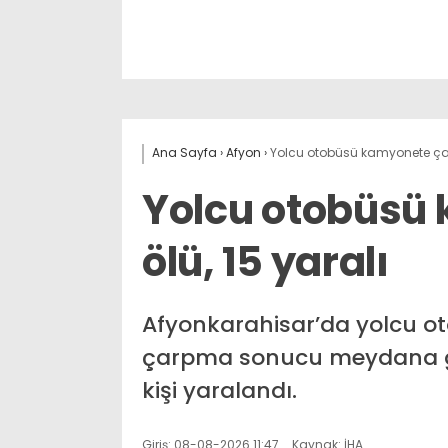
Ana Sayfa
›
Afyon
›
Yolcu otobüsü kamyonete çarpt
Yolcu otobüsü 
ölü, 15 yaralı
Afyonkarahisar’da yolcu 
çarpma sonucu meydana gele
kişi yaralandı.
Giriş: 08-08-2026 11:47
Kaynak: İHA