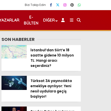
Bizi Takip Edin
E-
YAZARLAR
DIĞER
BÜLTEN
SON HABERLER
İstanbul’dan Siirt’e 18
saatte gidene 10 milyon
TL: Hangi aracı
seçerdiniz?
Türksat 3A yayıncılıkta
emekliye ayrılıyor: Yeni
nesil uydulara geçiş
başlıyor!