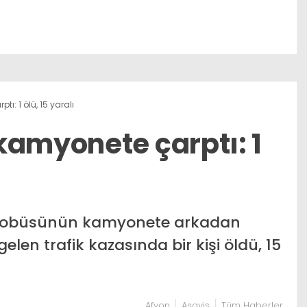
ı: 1 ölü, 15 yaralı
kamyonete çarptı: 1
otobüsünün kamyonete arkadan
n trafik kazasında bir kişi öldü, 15
Afyon
Asayiş
Tüm Haberler