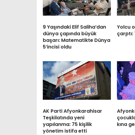
9 Yaşındaki Elif Saliha’dan
Yolcu 
dünya çapında büyük
çarptı: 
başarı: Matematikte Dünya
5’incisi oldu
AK Parti Afyonkarahisar
Afyonk
Teşkilatında yeni
çocukla
yapılanma: 75 kişilik
kına ge
yönetim istifa etti