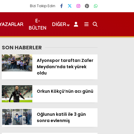
Bizi Takip Edin
E-
YAZARLAR
DIĞER
BÜLTEN
SON HABERLER
Afyonspor taraftarı Zafer
Meydanı’nda tek yürek
oldu
Orkun Kökçü’nün acı günü
Oğlunun katili ile 3 gün
sonra evlenmiş