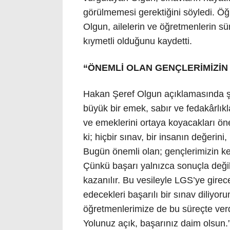
görülmemesi gerektiğini söyledi. Ö
Olgun, ailelerin ve öğretmenlerin s
kıymetli olduğunu kaydetti.
“ÖNEMLİ OLAN GENÇLERİMİZİN
Hakan Şeref Olgun açıklamasında şu 
büyük bir emek, sabır ve fedakârlıkla
ve emeklerini ortaya koyacakları ön
ki; hiçbir sınav, bir insanın değerini
Bugün önemli olan; gençlerimizin k
Çünkü başarı yalnızca sonuçla değ
kazanılır. Bu vesileyle LGS’ye gire
edecekleri başarılı bir sınav diliyor
öğretmenlerimize de bu süreçte verd
Yolunuz açık, başarınız daim olsun.