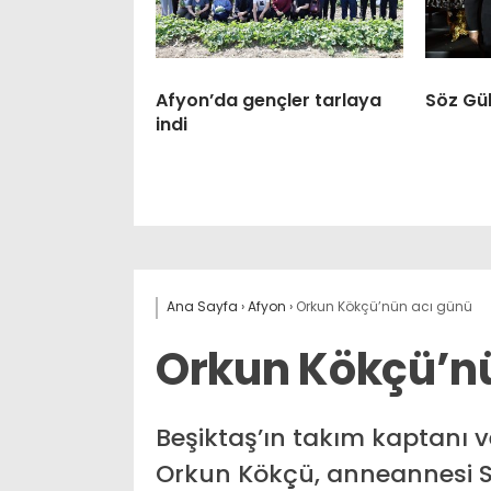
Afyon’da gençler tarlaya
Söz Gül
indi
Ana Sayfa
›
Afyon
›
Orkun Kökçü’nün acı günü
Orkun Kökçü’n
Beşiktaş’ın takım kaptanı v
Orkun Kökçü, anneannesi Se