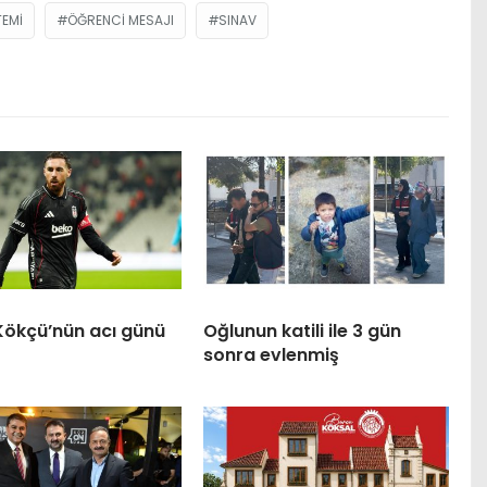
TEMI
ÖĞRENCI MESAJI
SINAV
Kökçü’nün acı günü
Oğlunun katili ile 3 gün
sonra evlenmiş