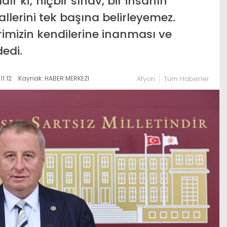
ır ki; hiçbir sınav, bir insanın
allerini tek başına belirleyemez.
imizin kendilerine inanması ve
edi.
1:12
Kaynak: HABER MERKEZI
Afyon
Tüm Haberler