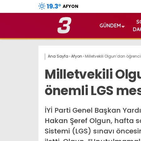
19.3
°
AFYON
S
GÜNDEM
DA
Ana Sayfa
›
Afyon
›
Milletvekili Olgun’dan öğrenc
Milletvekili Ol
önemli LGS mes
İYİ Parti Genel Başkan Yardı
Hakan Şeref Olgun, hafta so
Sistemi (LGS) sınavı öncesin