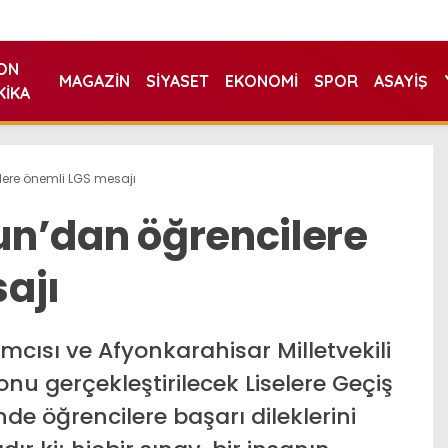
ON
MAGAZIN
SIYASET
EKONOMI
SPOR
ASAYIŞ
KIKA
ilere önemli LGS mesajı
gun’dan öğrencilere
ajı
mcısı ve Afyonkarahisar Milletvekili
nu gerçekleştirilecek Liselere Geçiş
de öğrencilere başarı dileklerini