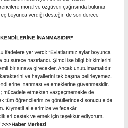
ğrencilere moral ve özgüven çağrısında bulunan
üreç boyunca verdiği desteğin de son derece
 KENDİLERİNE İNANMASIDIR”
ifadelere yer verdi: “Evlatlarımız aylar boyunca
 bu sürece hazırlandı. Şimdi ise bilgi birikimlerini
emli bir sınava girecekler. Ancak unutulmamalıdır
, karakterini ve hayallerini tek başına belirleyemez.
endilerine inanması ve emeklerine güvenmesidir.
il; mücadele etmekten vazgeçmemekle de
cek tüm öğrencilerimize gönüllerindeki sonucu elde
um. Kıymetli ailelerimize ve fedakâr
ikleri destek ve emek için teşekkür ediyorum.
”
>>>Haber Merkezi