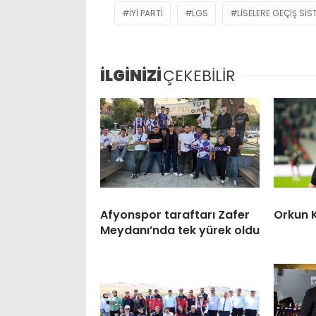
İYİ PARTI
LGS
LISELERE GEÇIŞ SIS
İLGİNİZİ
ÇEKEBİLİR
Afyonspor taraftarı Zafer
Orkun 
Meydanı’nda tek yürek oldu