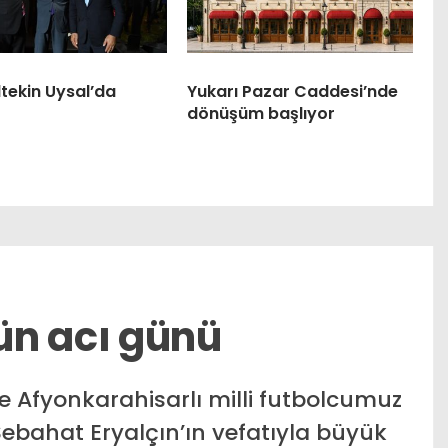
tekin Uysal’da
Yukarı Pazar Caddesi’nde
dönüşüm başlıyor
ün acı günü
e Afyonkarahisarlı milli futbolcumuz
bahat Eryalçın’ın vefatıyla büyük