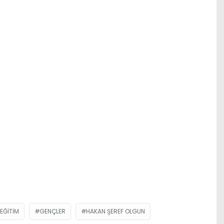
EĞITIM
GENÇLER
HAKAN ŞEREF OLGUN