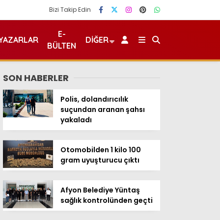
Bizi Takip Edin
E-
YAZARLAR
DIĞER
BÜLTEN
SON HABERLER
Polis, dolandırıcılık
suçundan aranan şahsı
yakaladı
Otomobilden 1 kilo 100
gram uyuşturucu çıktı
Afyon Belediye Yüntaş
sağlık kontrolünden geçti