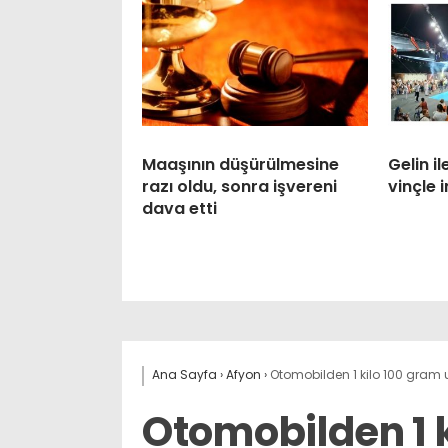
Maaşının düşürülmesine
Gelin 
razı oldu, sonra işvereni
vinçle i
dava etti
Ana Sayfa
›
Afyon
›
Otomobilden 1 kilo 100 gram u
Otomobilden 1 