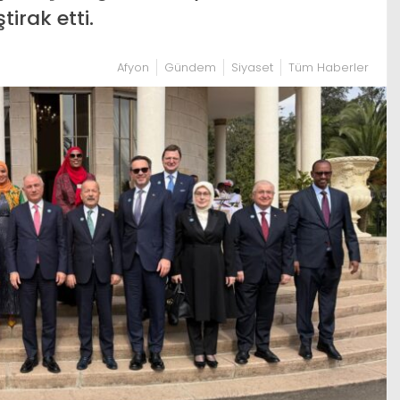
ştirak etti.
Afyon
Gündem
Siyaset
Tüm Haberler