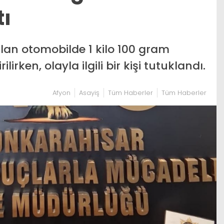
tı
an otomobilde 1 kilo 100 gram
rken, olayla ilgili bir kişi tutuklandı.
Afyon
Asayiş
Tüm Haberler
Tüm Haberler