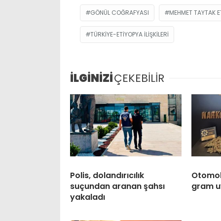
GÖNÜL COĞRAFYASI
MEHMET TAYTAK E
TÜRKIYE-ETIYOPYA ILIŞKILERI
İLGİNİZİ
ÇEKEBİLİR
Polis, dolandırıcılık
Otomobi
suçundan aranan şahsı
gram u
yakaladı