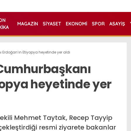
ON
MAGAZIN
SIYASET
EKONOMI
SPOR
ASAYIŞ
KIKA
 Erdoğan’ın Etiyopya heyetinde yer aldı
, Cumhurbaşkanı
yopya heyetinde yer
ekili Mehmet Taytak, Recep Tayyip
ekleştirdiği resmi ziyarete bakanlar