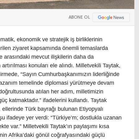
ABONE OL
atik, ekonomik ve stratejik iş birliklerinin
irilen ziyaret kapsamında önemli temaslarda
ke arasındaki mevcut ilişkilerin daha da
n artırılması konuları ele alındı. Milletvekili Taytak,
ndirmede, “Sayın Cumhurbaşkanımızın liderliğinde
klı kazanım temelinde diplomasi yürütmeye devam
doğrultusunda atılan her adım, milletimizin
ç katmaktadır.” ifadelerini kullandı. Taytak
ellerinde Türk bayrağı bulunan Etiyopyalı
şu ifadeye yer verdi: “Türkiye’m; dostlukla uzanan
kte var.” Milletvekili Taytak’ın paylaşımı kısa
nin Afrika’daki gönül coğrafyasındaki güçlü