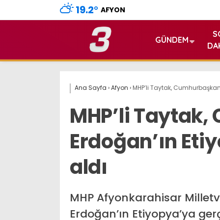
19.2
°
AFYON
S
GÜNDEM
DA
Ana Sayfa
›
Afyon
›
MHP’li Taytak, Cumhurbaşkanı
MHP’li Taytak
Erdoğan’ın Eti
aldı
MHP Afyonkarahisar Milletv
Erdoğan’ın Etiyopya’ya gerç