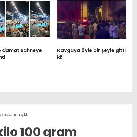
ile damat sahneye
Kavgaya öyle bir şeyle gitti
ndi
ki!
yuşturucu çıktı
kilo 100 gram