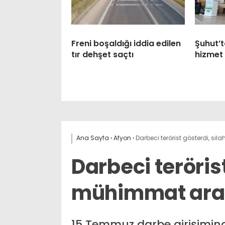
Freni boşaldığı iddia edilen
Şuhut’t
tır dehşet saçtı
hizmet 
Ana Sayfa
›
Afyon
›
Darbeci terörist gösterdi, s
Darbeci terörist
mühimmat ara
15 Temmuz darbe girişimi