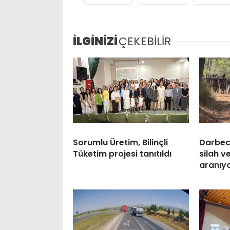
İLGİNİZİ
ÇEKEBİLİR
Sorumlu Üretim, Bilinçli
Darbeci
Tüketim projesi tanıtıldı
silah 
aranıy