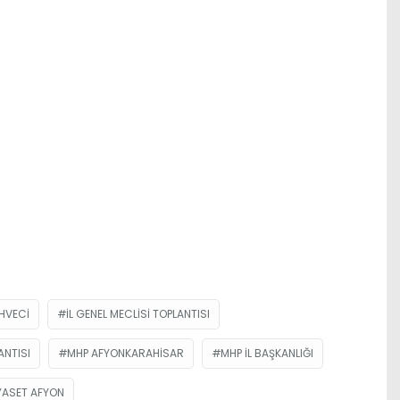
HVECI
İL GENEL MECLISI TOPLANTISI
ANTISI
MHP AFYONKARAHISAR
MHP İL BAŞKANLIĞI
IYASET AFYON