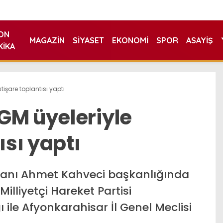
ON
MAGAZIN
SIYASET
EKONOMI
SPOR
ASAYIŞ
KIKA
tişare toplantısı yaptı
GM üyeleriyle
ısı yaptı
kanı Ahmet Kahveci başkanlığında
Milliyetçi Hareket Partisi
 ile Afyonkarahisar İl Genel Meclisi