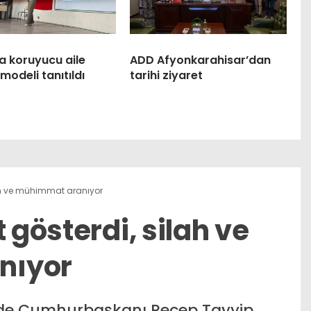
a koruyucu aile
ADD Afyonkarahisar’dan
modeli tanıtıldı
tarihi ziyaret
ilah ve mühimmat aranıyor
 gösterdi, silah ve
nıyor
nde Cumhurbaşkanı Recep Tayyip