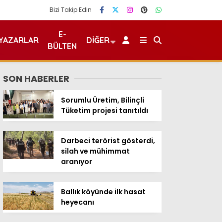
Bizi Takip Edin
E-
YAZARLAR
DIĞER
BÜLTEN
SON HABERLER
Sorumlu Üretim, Bilinçli
Tüketim projesi tanıtıldı
Darbeci terörist gösterdi,
silah ve mühimmat
aranıyor
Ballık köyünde ilk hasat
heyecanı