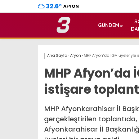
32.6
°
AFYON
S
GÜNDEM
DA
Ana Sayfa
›
Afyon
›
MHP Afyon’da İGM üyeleriyle is
MHP Afyon’da İ
istişare toplant
MHP Afyonkarahisar İl Baş
gerçekleştirilen toplantıda, 
Afyonkarahisar İl Başkanlığı