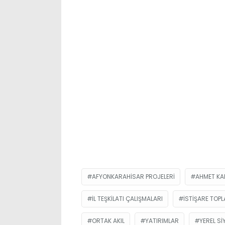
AFYONKARAHISAR PROJELERI
AHMET KA
IL TEŞKILATI ÇALIŞMALARI
ISTIŞARE TOPL
ORTAK AKIL
YATIRIMLAR
YEREL S