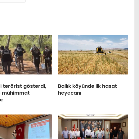
 terörist gösterdi,
Ballık köyünde ilk hasat
ve mühimmat
heyecanı
or