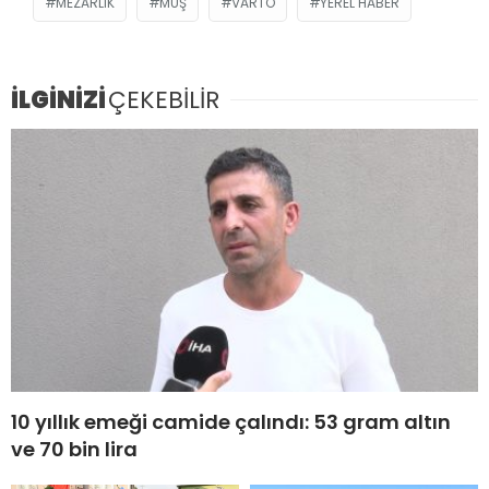
MEZARLIK
MUŞ
VARTO
YEREL HABER
İLGİNİZİ
ÇEKEBİLİR
10 yıllık emeği camide çalındı: 53 gram altın
ve 70 bin lira