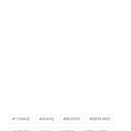
’’CENAZE
ASAYIŞ
BELEDIYE
DEFIN KRIZI