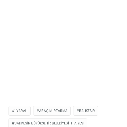
1 YARALI
ARAÇ KURTARMA
BALIKESIR
BALIKESIR BÜYÜKŞEHIR BELEDIYESI İTFAIYESI