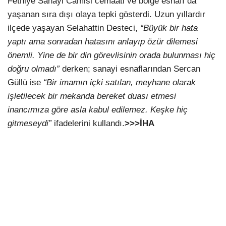
Fethiye Sanayi Camisi cemaati ve bölge esnafı da
yaşanan sıra dışı olaya tepki gösterdi. Uzun yıllardır
ilçede yaşayan Selahattin Desteci,
“Büyük bir hata
yaptı ama sonradan hatasını anlayıp özür dilemesi
önemli. Yine de bir din görevlisinin orada bulunması hiç
doğru olmadı”
derken; sanayi esnaflarından Sercan
Güllü ise
“Bir imamın içki satılan, meyhane olarak
işletilecek bir mekanda bereket duası etmesi
inancımıza göre asla kabul edilemez. Keşke hiç
gitmeseydi”
ifadelerini kullandı.
>>>İHA