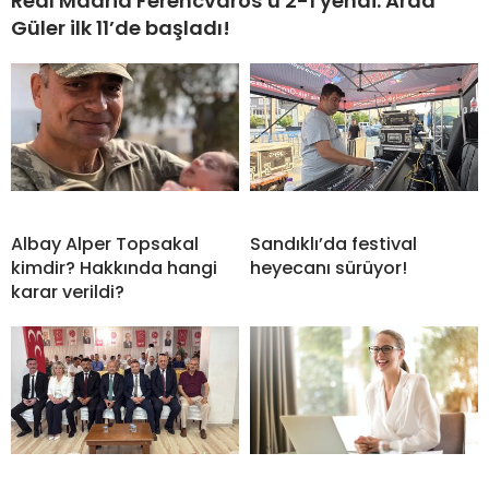
Real Madrid Ferencvaros’u 2-1 yendi: Arda
Güler ilk 11’de başladı!
Albay Alper Topsakal
Sandıklı’da festival
kimdir? Hakkında hangi
heyecanı sürüyor!
karar verildi?