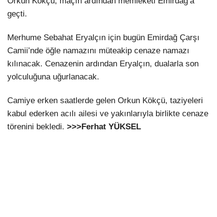
Orkun Kökçü, maçın ardından memleketi Emirdağ’a
geçti.
Merhume Sebahat Eryalçın için bugün Emirdağ Çarşı
Camii’nde öğle namazını müteakip cenaze namazı
kılınacak. Cenazenin ardından Eryalçın, dualarla son
yolculuğuna uğurlanacak.
Camiye erken saatlerde gelen Orkun Kökçü, taziyeleri
kabul ederken acılı ailesi ve yakınlarıyla birlikte cenaze
törenini bekledi.
>>>Ferhat YÜKSEL