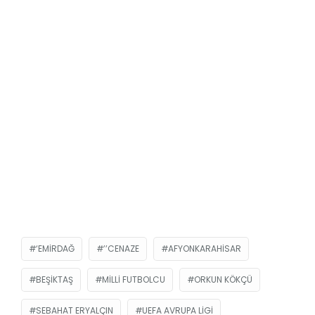
‘EMIRDAĞ
’’CENAZE
AFYONKARAHISAR
BEŞIKTAŞ
MILLI FUTBOLCU
ORKUN KÖKÇÜ
SEBAHAT ERYALÇIN
UEFA AVRUPA LIGI