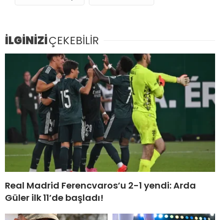
İLGİNİZİ
ÇEKEBİLİR
Real Madrid Ferencvaros’u 2-1 yendi: Arda
Güler ilk 11’de başladı!