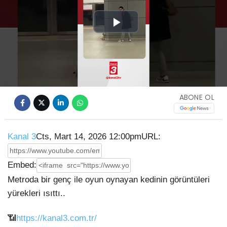
Play
Video
ABONE OL
Kanal 3
Cts, Mart 14, 2026 12:00pm
URL:
Embed:
Metroda bir genç ile oyun oynayan kedinin görüntüleri
yürekleri ısıttı..
📶
https://kanal3.com.tr/