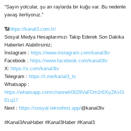
“Sayın yolcular, şu an raylarda bir kuğu var.
Bu nedenle
yavaş ilerliyoruz.”
📶
https://kanal3.com.tr/
Sosyal Medya Hesaplarımızı Takip Ederek Son Dakika
Haberleri Alabilirsiniz;
İnstagram :
https://www.instagram.com/kanal3tv
Facebook :
https://www.facebook.com/kanal3tv
X:
https://x.com/kanal3tv
Telegram :
https://t.me/kanal3_tv
Whatsapp :
https://whatsapp.com/channel/0029VaFDm2rEKyZKvlS
ELq17
Next :
https://sosyal.teknofest.app/
@kanal3tv
#Kanal3AnaHaber #Kanal3Haber #Kanal3