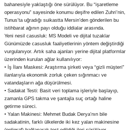
bahanesiyle yaklaştığı öne sürülüyor. Bu “işaretleme
operasyonu” sayesinde konumu deşifre edilen Zuhri’nin,
Tunus’ta uğradığı suikastta Mersin’den gönderilen bu
istihbarat ağının payı olduğu iddialar arasında.
Yeni nesil casusluk: MS Modeli ve dijital tuzaklar
Günümüzde casusluk faaliyetlerinin yöntem değiştirdiği
vurgulanıyor. Artık saha ajanları yerine dijital platformlar
üzerinden kurulan ağlar kullanılıyor:
• İş İlanı Maskesi: Araştırma şirketi veya “gizli müşteri”
ilanlarıyla ekonomik zorluk çeken sığınmacı ve
vatandaşların ağa düşürülmesi.
• Sadakat Testi: Basit veri toplama işleriyle başlayıp,
zamanla GPS takma ve şantajla suç ortağı haline
getirme süreci.
• Yalan Makinesi: Mehmet Budak Derya’nın bile
sadakatinin, farklı ülkelerde iki kez yalan makinesine
(poligraf) bağlanarak test edildiği ileri sürülüyor.