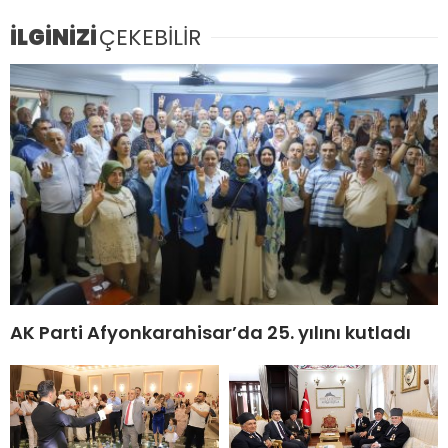
İLGİNİZİ
ÇEKEBİLİR
AK Parti Afyonkarahisar’da 25. yılını kutladı