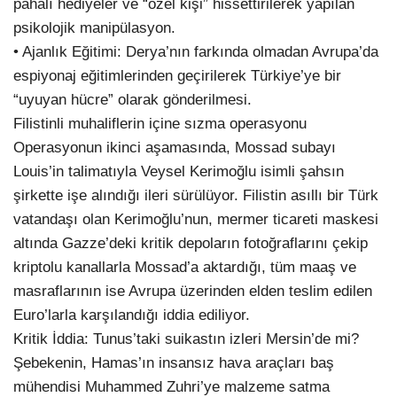
pahalı hediyeler ve “özel kişi” hissettirilerek yapılan
psikolojik manipülasyon.
• Ajanlık Eğitimi: Derya’nın farkında olmadan Avrupa’da
espiyonaj eğitimlerinden geçirilerek Türkiye’ye bir
“uyuyan hücre” olarak gönderilmesi.
Filistinli muhaliflerin içine sızma operasyonu
Operasyonun ikinci aşamasında, Mossad subayı
Louis’in talimatıyla Veysel Kerimoğlu isimli şahsın
şirkette işe alındığı ileri sürülüyor. Filistin asıllı bir Türk
vatandaşı olan Kerimoğlu’nun, mermer ticareti maskesi
altında Gazze’deki kritik depoların fotoğraflarını çekip
kriptolu kanallarla Mossad’a aktardığı, tüm maaş ve
masraflarının ise Avrupa üzerinden elden teslim edilen
Euro’larla karşılandığı iddia ediliyor.
Kritik İddia: Tunus’taki suikastın izleri Mersin’de mi?
Şebekenin, Hamas’ın insansız hava araçları baş
mühendisi Muhammed Zuhri’ye malzeme satma