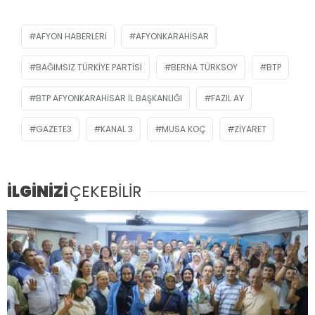
AFYON HABERLERI
AFYONKARAHISAR
BAĞIMSIZ TÜRKIYE PARTISI
BERNA TÜRKSOY
BTP
BTP AFYONKARAHISAR İL BAŞKANLIĞI
FAZIL AY
GAZETE3
KANAL 3
MUSA KOÇ
ZIYARET
İLGİNİZİ
ÇEKEBİLİR