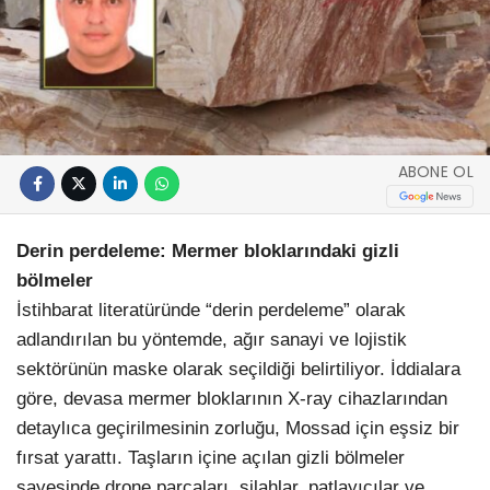
ABONE OL
Derin perdeleme: Mermer bloklarındaki gizli
bölmeler
İstihbarat literatüründe “derin perdeleme” olarak
adlandırılan bu yöntemde, ağır sanayi ve lojistik
sektörünün maske olarak seçildiği belirtiliyor. İddialara
göre, devasa mermer bloklarının X-ray cihazlarından
detaylıca geçirilmesinin zorluğu, Mossad için eşsiz bir
fırsat yarattı. Taşların içine açılan gizli bölmeler
sayesinde drone parçaları, silahlar, patlayıcılar ve