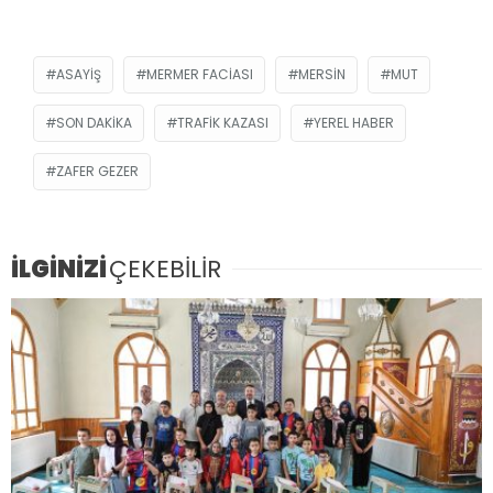
ASAYIŞ
MERMER FACIASI
MERSIN
MUT
SON DAKIKA
TRAFIK KAZASI
YEREL HABER
ZAFER GEZER
İLGİNİZİ
ÇEKEBİLİR