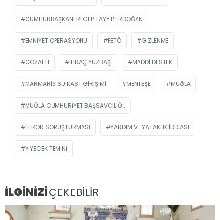
CUMHURBAŞKANI RECEP TAYYIP ERDOĞAN
EMNIYET OPERASYONU
FETÖ
GIZLENME
GÖZALTI
IHRAÇ YÜZBAŞI
MADDI DESTEK
MARMARIS SUIKAST GIRIŞIMI
MENTEŞE
MUĞLA
MUĞLA CUMHURIYET BAŞSAVCILIĞI.
TERÖR SORUŞTURMASI
YARDIM VE YATAKLIK IDDIASI
YIYECEK TEMINI
İLGİNİZİ
ÇEKEBİLİR