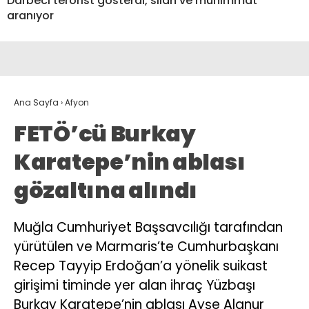
Darbeci terörist gösterdi, silah ve mühimmat
aranıyor
Ana Sayfa
›
Afyon
FETÖ’cü Burkay
Karatepe’nin ablası
gözaltına alındı
Muğla Cumhuriyet Başsavcılığı tarafından
yürütülen ve Marmaris’te Cumhurbaşkanı
Recep Tayyip Erdoğan’a yönelik suikast
girişimi timinde yer alan ihraç Yüzbaşı
Burkay Karatepe’nin ablası Ayşe Alanur