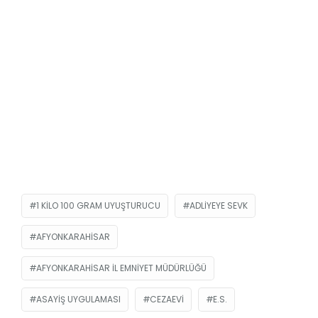
1 KILO 100 GRAM UYUŞTURUCU
ADLIYEYE SEVK
AFYONKARAHISAR
AFYONKARAHISAR İL EMNIYET MÜDÜRLÜĞÜ
ASAYIŞ UYGULAMASI
CEZAEVI
E.S.