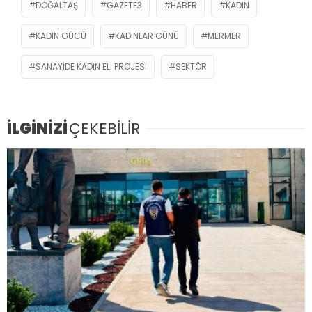
DOĞALTAŞ
GAZETE3
HABER
KADIN
KADIN GÜCÜ
KADINLAR GÜNÜ
MERMER
SANAYIDE KADIN ELI PROJESI
SEKTÖR
İLGİNİZİ
ÇEKEBİLİR