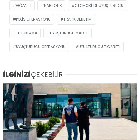
GÖZALTI
NARKOTIK
OTOMOBILDE UYUŞTURUCU
POLIS OPERASYONU
TRAFIK DENETIMI
TUTUKLAMA
UYUŞTURUCU MADDE
UYUŞTURUCU OPERASYONU
UYUŞTURUCU TICARETI
İLGİNİZİ
ÇEKEBİLİR