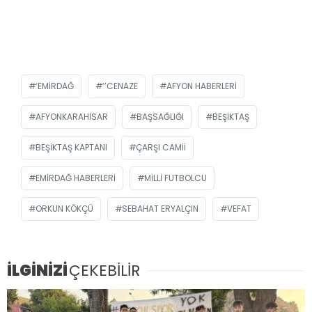
‘EMIRDAĞ
’’CENAZE
AFYON HABERLERI
AFYONKARAHISAR
BAŞSAĞLIĞI
BEŞIKTAŞ
BEŞIKTAŞ KAPTANI
ÇARŞI CAMII
EMIRDAĞ HABERLERI
MILLI FUTBOLCU
ORKUN KÖKÇÜ
SEBAHAT ERYALÇIN
VEFAT
İLGİNİZİ
ÇEKEBİLİR