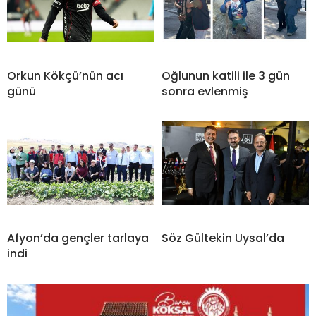
Orkun Kökçü’nün acı
Oğlunun katili ile 3 gün
günü
sonra evlenmiş
Afyon’da gençler tarlaya
Söz Gültekin Uysal’da
indi