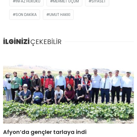
INFAZ HUKUKU
MEHMET UÇUM
SIYASET
SON DAKIKA
UMUT HAKKI
İLGİNİZİ
ÇEKEBİLİR
Afyon’da gençler tarlaya indi