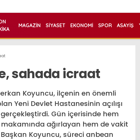
ON
MAGAZIN
SIYASET
EKONOMI
SPOR
ASAYIŞ
KIKA
aat
e, sahada icraat
erkan Koyuncu, ilçenin en önemli
olan Yeni Devlet Hastanesinin açılışı
gerçekleştirdi. Gün içerisinde hem
ni makamında ağırlayan hem de vakit
Başkan Koyuncu, süreci anbean