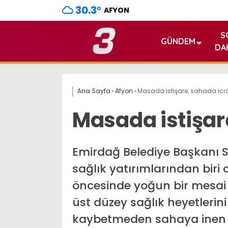
30.3
°
AFYON
S
GÜNDEM
DA
Ana Sayfa
›
Afyon
›
Masada istişare, sahada icr
Masada istişar
Emirdağ Belediye Başkanı S
sağlık yatırımlarından biri 
öncesinde yoğun bir mesai 
üst düzey sağlık heyetleri
kaybetmeden sahaya inen 