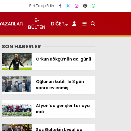
Bizi Takip Edin
E-
YAZARLAR
DIĞER
BÜLTEN
SON HABERLER
Orkun Kökçü’nün acı günü
Oğlunun katili ile 3 gün
sonra evlenmiş
Afyon’da gençler tarlaya
indi
Söz Gültekin Uysal’da