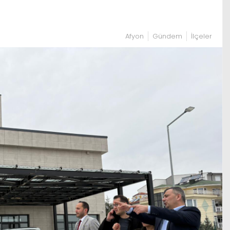
Afyon
Gündem
İlçeler