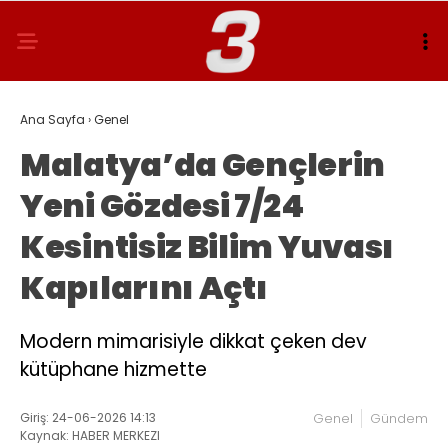
Ana Sayfa
›
Genel
Malatya’da Gençlerin
Yeni Gözdesi 7/24
Kesintisiz Bilim Yuvası
Kapılarını Açtı
Modern mimarisiyle dikkat çeken dev
kütüphane hizmette
Giriş: 24-06-2026 14:13
Genel
Gündem
Kaynak: HABER MERKEZI