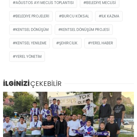
AĞUSTOS AYI MECLIS TOPLANTISI
BELEDIYE MECLISI
BELEDIYE PROJELERI
BURCU KÖKSAL
ILK KAZMA
KENTSEL DÖNÜŞÜM
KENTSEL DÖNÜŞÜM PROJESI
KENTSEL YENILEME
ŞEHIRCILIK.
YEREL HABER
YEREL YÖNETIM
İLGİNİZİ
ÇEKEBİLİR