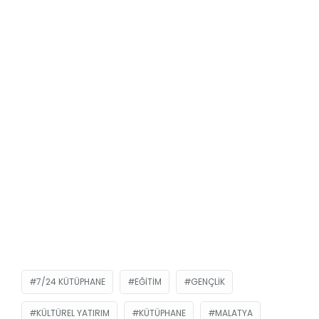
7/24 KÜTÜPHANE
EĞITIM
GENÇLIK
KÜLTÜREL YATIRIM
KÜTÜPHANE
MALATYA