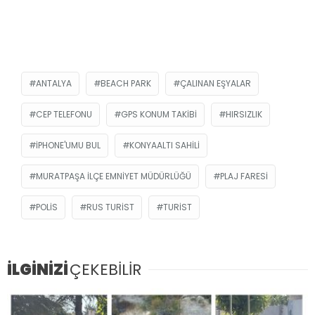
ANTALYA
BEACH PARK
ÇALINAN EŞYALAR
CEP TELEFONU
GPS KONUM TAKIBI
HIRSIZLIK
IPHONE'UMU BUL
KONYAALTI SAHILI
MURATPAŞA İLÇE EMNIYET MÜDÜRLÜĞÜ
PLAJ FARESI
POLIS
RUS TURIST
TURIST
İLGİNİZİ
ÇEKEBİLİR