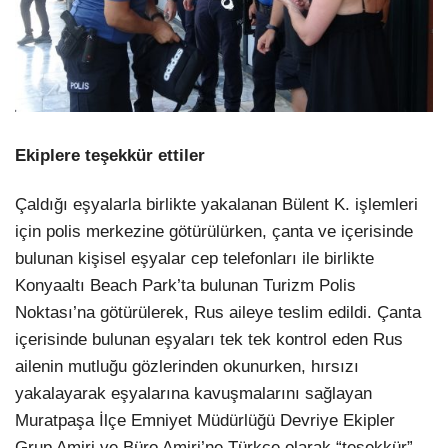
Ekiplere teşekkür ettiler
Çaldığı eşyalarla birlikte yakalanan Bülent K. işlemleri
için polis merkezine götürülürken, çanta ve içerisinde
bulunan kişisel eşyalar cep telefonları ile birlikte
Konyaaltı Beach Park’ta bulunan Turizm Polis
Noktası’na götürülerek, Rus aileye teslim edildi. Çanta
içerisinde bulunan eşyaları tek tek kontrol eden Rus
ailenin mutluğu gözlerinden okunurken, hırsızı
yakalayarak eşyalarına kavuşmalarını sağlayan
Muratpaşa İlçe Emniyet Müdürlüğü Devriye Ekipler
Grup Amiri ve Büro Amiri’ne Türkçe olarak “teşekkür”