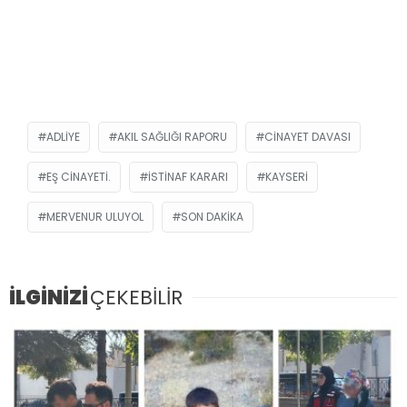
ADLIYE
AKIL SAĞLIĞI RAPORU
CINAYET DAVASI
EŞ CINAYETI.
ISTINAF KARARI
KAYSERI
MERVENUR ULUYOL
SON DAKIKA
İLGİNİZİ
ÇEKEBİLİR