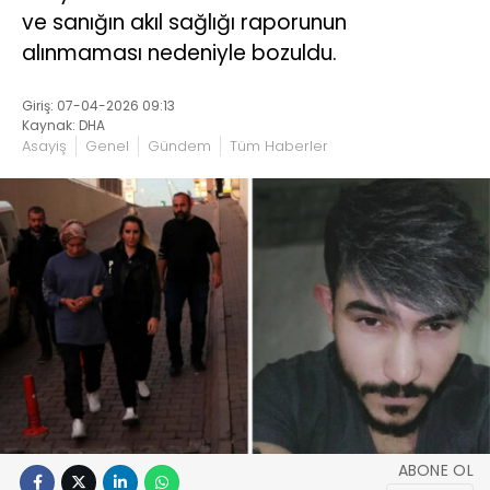
ve sanığın akıl sağlığı raporunun
alınmaması nedeniyle bozuldu.
Giriş: 07-04-2026 09:13
Kaynak: DHA
Asayiş
Genel
Gündem
Tüm Haberler
ABONE OL