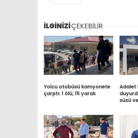
İLGİNİZİ
ÇEKEBİLİR
Yolcu otobüsü kamyonete
Adalet 
çarptı: 1 ölü, 15 yaralı
duyurdu
süsü ve