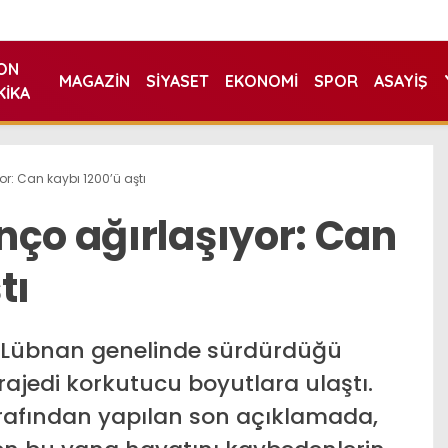
ON
MAGAZIN
SIYASET
EKONOMI
SPOR
ASAYIŞ
KIKA
r: Can kaybı 1200’ü aştı
nço ağırlaşıyor: Can
tı
na Lübnan genelinde sürdürdüğü
 trajedi korkutucu boyutlara ulaştı.
arafından yapılan son açıklamada,