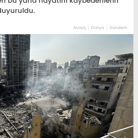
den bu yana hayatını kaybedenlerin
 duyuruldu.
Asayiş
Dünya
Gündem