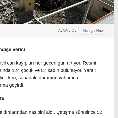
ABONE OL
ndişe verici
sivil can kayıpları her geçen gün artıyor. Resmi
asında 124 çocuk ve 87 kadın bulunuyor. Yaralı
ildirilirken, sahadaki durumun vahameti
arma geçirdi.
te
saldırılarından nasibini aldı. Çatışma süresince 52