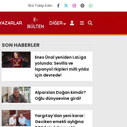
Bizi Takip Edin
E-
YAZARLAR
DIĞER
BÜLTEN
SON HABERLER
Enes Ünal yeniden LaLiga
yolunda: Sevilla ve
İspanyol rkipleri milli yıldız
için devrede!
Alparslan Doğan kimdir?
Oğlu dünyaevine girdi!
Yargıtay’dan yeni karar:
Geciken emekli aylığına