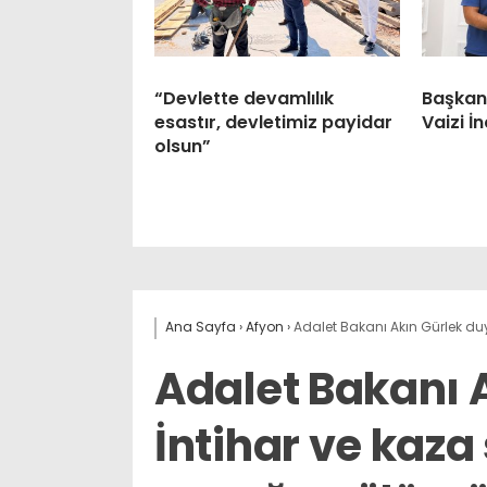
“Devlette devamlılık
Başkan 
esastır, devletimiz payidar
Vaizi İ
olsun”
Ana Sayfa
›
Afyon
›
Adalet Bakanı Akın Gürlek duy
Adalet Bakanı 
İntihar ve kaza