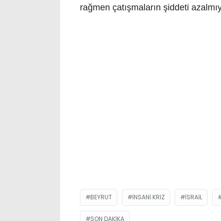
rağmen çatışmaların şiddeti azalm
BEYRUT
İNSANI KRIZ
ISRAIL
SON DAKIKA