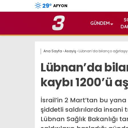
29
°
AFYON
S
GÜNDEM
DA
Ana Sayfa
›
Asayiş
›
Lübnan’da bilanço ağırlaşıyo
Lübnan’da bila
kaybı 1200’ü aş
İsrail’in 2 Mart’tan bu ya
şiddetli saldırılarda insani
Lübnan Sağlık Bakanlığı t