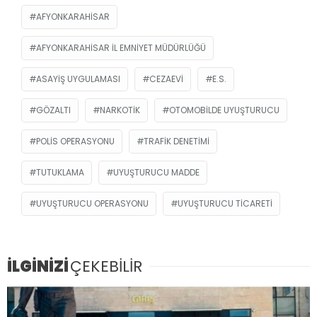
AFYONKARAHISAR
AFYONKARAHISAR İL EMNIYET MÜDÜRLÜĞÜ
ASAYIŞ UYGULAMASI
CEZAEVI
E.S.
GÖZALTI
NARKOTIK
OTOMOBILDE UYUŞTURUCU
POLIS OPERASYONU
TRAFIK DENETIMI
TUTUKLAMA
UYUŞTURUCU MADDE
UYUŞTURUCU OPERASYONU
UYUŞTURUCU TICARETI
İLGİNİZİ
ÇEKEBİLİR