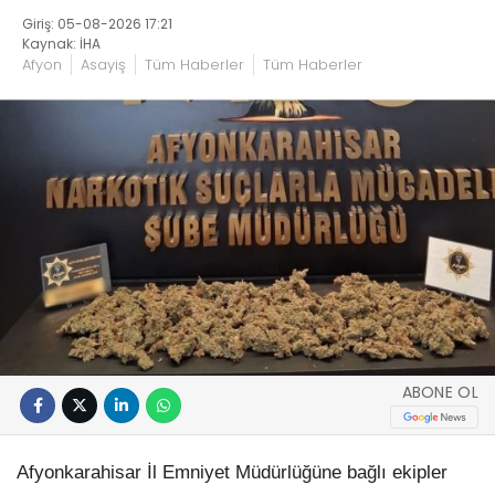
Giriş: 05-08-2026 17:21
Kaynak: İHA
Afyon
Asayiş
Tüm Haberler
Tüm Haberler
ABONE OL
Afyonkarahisar İl Emniyet Müdürlüğüne bağlı ekipler