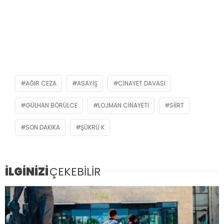
AĞIR CEZA
ASAYIŞ
CINAYET DAVASI
GÜLHAN BÖRÜLCE
LOJMAN CINAYETI
SIIRT
SON DAKIKA
ŞÜKRÜ K
İLGİNİZİ
ÇEKEBİLİR