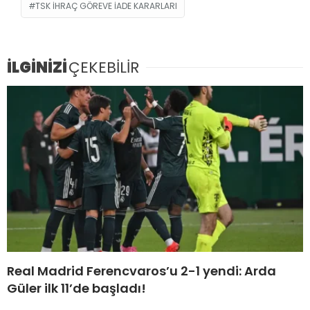
TSK IHRAÇ GÖREVE IADE KARARLARI
İLGİNİZİ
ÇEKEBİLİR
Real Madrid Ferencvaros’u 2-1 yendi: Arda
Güler ilk 11’de başladı!