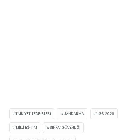
EMNIYET TEDBIRLERI
JANDARMA
LGS 2026
MILLI EĞITIM
SINAV GÜVENLIĞI