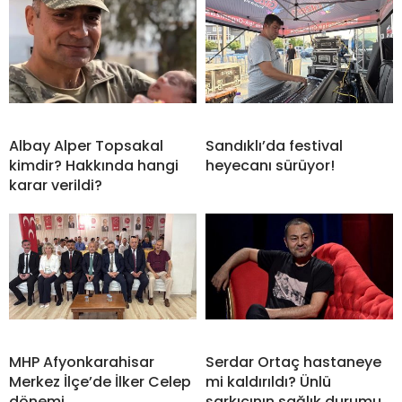
Albay Alper Topsakal
Sandıklı’da festival
kimdir? Hakkında hangi
heyecanı sürüyor!
karar verildi?
MHP Afyonkarahisar
Serdar Ortaç hastaneye
Merkez İlçe’de İlker Celep
mi kaldırıldı? Ünlü
dönemi
şarkıcının sağlık durumu