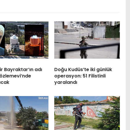
r Bayraktar’ın adı
Doğu Kudüs’te iki günlük
özlemevi’nde
operasyon: 51 Filistinli
acak
yaralandı