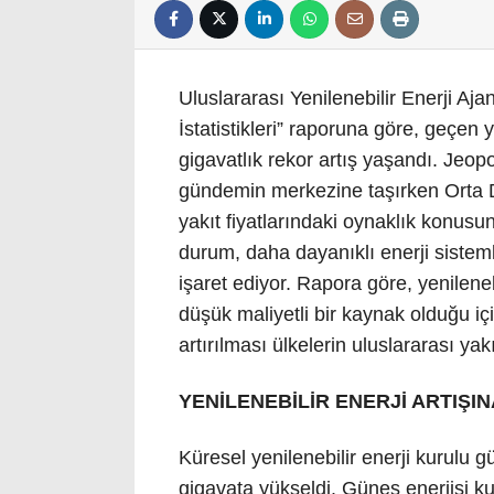
Uluslararası Yenilenebilir Enerji Aja
İstatistikleri” raporuna göre, geçen 
gigavatlık rekor artış yaşandı. Jeopo
gündemin merkezine taşırken Orta Do
yakıt fiyatlarındaki oynaklık konusu
durum, daha dayanıklı enerji sisteml
işaret ediyor. Rapora göre, yenilenebi
düşük maliyetli bir kaynak olduğu içi
artırılması ülkelerin uluslararası yakı
YENİLENEBİLİR ENERJİ ARTIŞI
Küresel yenilenebilir enerji kurulu g
gigavata yükseldi. Güneş enerjisi k