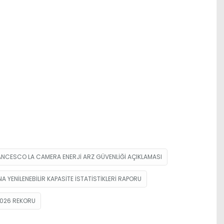
ANCESCO LA CAMERA ENERJI ARZ GÜVENLIĞI AÇIKLAMASI
NA YENILENEBILIR KAPASITE ISTATISTIKLERI RAPORU
2026 REKORU