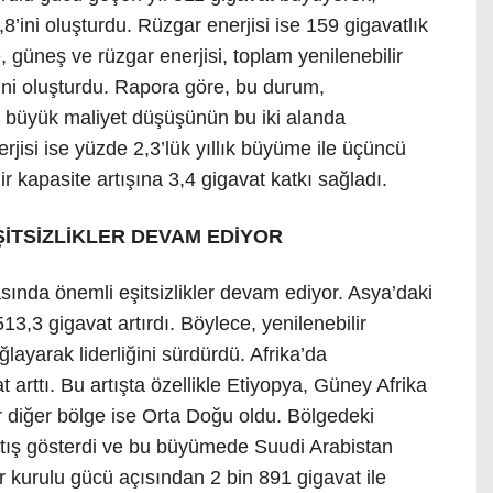
8’ini oluşturdu. Rüzgar enerjisi ise 159 gigavatlık
e, güneş ve rüzgar enerjisi, toplam yenilenebilir
’ini oluşturdu. Rapora göre, bu durum,
en büyük maliyet düşüşünün bu iki alanda
rjisi ise yüzde 2,3’lük yıllık büyüme ile üçüncü
ir kapasite artışına 3,4 gigavat katkı sağladı.
İTSİZLİKLER DEVAM EDİYOR
sında önemli eşitsizlikler devam ediyor. Asya’daki
513,3 gigavat artırdı. Böylece, yenilenebilir
ğlayarak liderliğini sürdürdü. Afrika’da
t arttı. Bu artışta özellikle Etiyopya, Güney Afrika
ir diğer bölge ise Orta Doğu oldu. Bölgedeki
artış gösterdi ve bu büyümede Suudi Arabistan
r kurulu gücü açısından 2 bin 891 gigavat ile