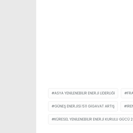
ASYA YENILENEBILIR ENERJI LIDERLIĞI
FR
GÜNEŞ ENERJISI 511 GIGAVAT ARTIŞ
IRE
KÜRESEL YENILENEBILIR ENERJI KURULU GÜCÜ 