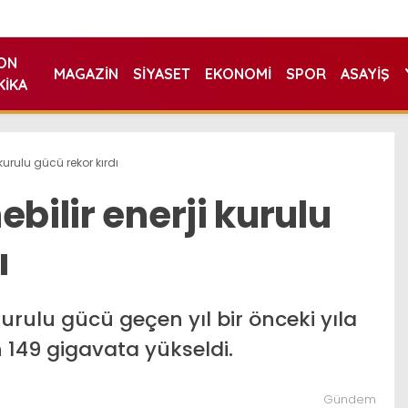
ON
MAGAZIN
SIYASET
EKONOMI
SPOR
ASAYIŞ
KIKA
 kurulu gücü rekor kırdı
ebilir enerji kurulu
ı
 kurulu gücü geçen yıl bir önceki yıla
n 149 gigavata yükseldi.
Gündem