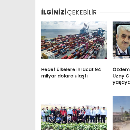
İLGİNİZİ
ÇEKEBİLİR
Hedef ülkelere ihracat 94
Özdemi
milyar dolara ulaştı
Uzay G
yaşay