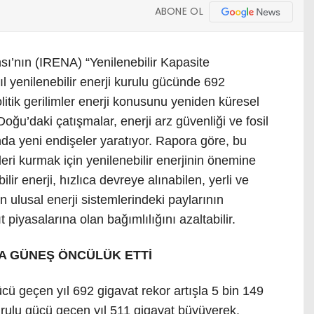
ABONE OL
nsı’nın (IRENA) “Yenilenebilir Kapasite
yıl yenilenebilir enerji kurulu gücünde 692
litik gerilimler enerji konusunu yeniden küresel
ğu’daki çatışmalar, enerji arz güvenliği ve fosil
nda yeni endişeler yaratıyor. Rapora göre, bu
eri kurmak için yenilenebilir enerjinin önemine
lir enerji, hızlıca devreye alınabilen, yerli ve
n ulusal enerji sistemlerindeki paylarının
t piyasalarına olan bağımlılığını azaltabilir.
NA GÜNEŞ ÖNCÜLÜK ETTİ
ücü geçen yıl 692 gigavat rekor artışla 5 bin 149
urulu gücü geçen yıl 511 gigavat büyüyerek,