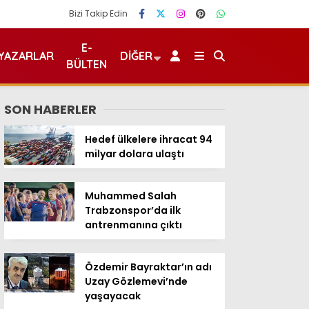
Bizi Takip Edin
E-
YAZARLAR
DIĞER
BÜLTEN
SON HABERLER
Hedef ülkelere ihracat 94
milyar dolara ulaştı
Muhammed Salah
Trabzonspor’da ilk
antrenmanına çıktı
Özdemir Bayraktar’ın adı
Uzay Gözlemevi’nde
yaşayacak