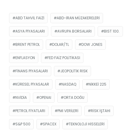
ABD TAHVIL FAIZI
ABD-İRAN MÜZAKERELERI
ASYA PIYASALARI
AVRUPA BORSALARI
BIST 100.
BRENT PETROL
DOLAR/TL
DOW JONES
ENFLASYON
FED FAIZ POLITIKASI
FINANS PIYASALARI
JEOPOLITIK RISK
KÜRESEL PIYASALAR
NASDAQ
NIKKEI 225
NVIDIA
OPENAI
ORTA DOĞU
PETROL FIYATLARI
PMI VERILERI
RISK IŞTAHI
S&P 500
SPACEX
TEKNOLOJI HISSELERI