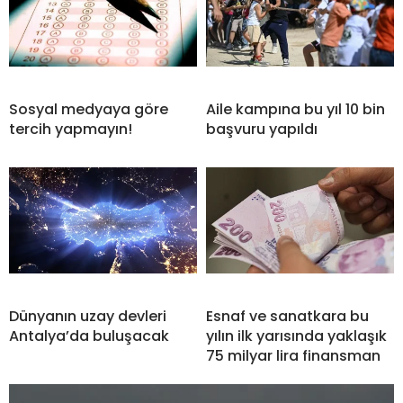
Sosyal medyaya göre
Aile kampına bu yıl 10 bin
tercih yapmayın!
başvuru yapıldı
Dünyanın uzay devleri
Esnaf ve sanatkara bu
Antalya’da buluşacak
yılın ilk yarısında yaklaşık
75 milyar lira finansman