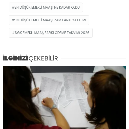
EN DÜŞÜK EMEKLI MAAŞI NE KADAR OLDU
EN DÜŞÜK EMEKLI MAAŞI ZAM FARKI YATTI MI
SGK EMEKLI MAAŞ FARKI ÖDEME TAKVIMI 2026
İLGİNİZİ
ÇEKEBİLİR