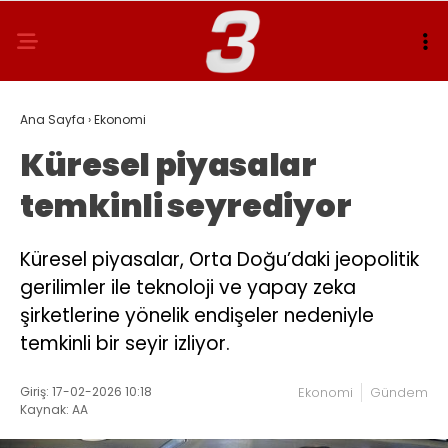
Ana Sayfa
›
Ekonomi
Küresel piyasalar
temkinli seyrediyor
Küresel piyasalar, Orta Doğu’daki jeopolitik
gerilimler ile teknoloji ve yapay zeka
şirketlerine yönelik endişeler nedeniyle
temkinli bir seyir izliyor.
Giriş: 17-02-2026 10:18
Ekonomi
Gündem
Kaynak: AA