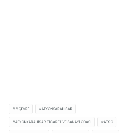
#ÇEVRE
AFYONKARAHISAR
AFYONKARAHISAR TICARET VE SANAYI ODASI
ATSO