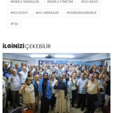
ENERJI VERIMLILIĞI
ENERJI YÖNETIMI
ISO 46001
ISO 50001
SU VERIMLILIĞI
SÜRDÜRÜLEBILIRLIK
TSE
İLGİNİZİ
ÇEKEBİLİR