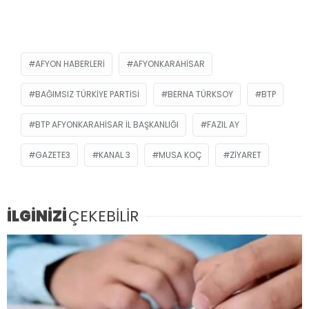
AFYON HABERLERI
AFYONKARAHISAR
BAĞIMSIZ TÜRKIYE PARTISI
BERNA TÜRKSOY
BTP
BTP AFYONKARAHISAR İL BAŞKANLIĞI
FAZIL AY
GAZETE3
KANAL 3
MUSA KOÇ
ZIYARET
İLGİNİZİ
ÇEKEBİLİR