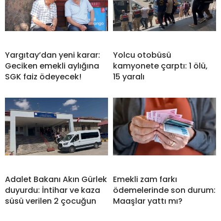
Yargıtay’dan yeni karar:
Yolcu otobüsü
Geciken emekli aylığına
kamyonete çarptı: 1 ölü,
SGK faiz ödeyecek!
15 yaralı
Adalet Bakanı Akın Gürlek
Emekli zam farkı
duyurdu: İntihar ve kaza
ödemelerinde son durum:
süsü verilen 2 çocuğun
Maaşlar yattı mı?