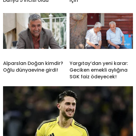
Dünya 5’incisi oldu
için
Alparslan Doğan kimdir?
Yargıtay’dan yeni karar:
Oğlu dünyaevine girdi!
Geciken emekli aylığına
SGK faiz ödeyecek!