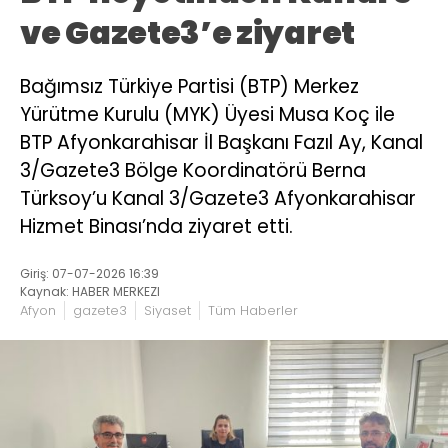
ve Gazete3’e ziyaret
Bağımsız Türkiye Partisi (BTP) Merkez
Yürütme Kurulu (MYK) Üyesi Musa Koç ile
BTP Afyonkarahisar İl Başkanı Fazıl Ay, Kanal
3/Gazete3 Bölge Koordinatörü Berna
Türksoy’u Kanal 3/Gazete3 Afyonkarahisar
Hizmet Binası’nda ziyaret etti.
Giriş: 07-07-2026 16:39
Kaynak: HABER MERKEZI
Afyon
gazete3
Siyaset
Tüm Haberler