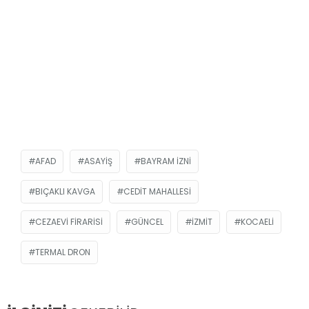
AFAD
ASAYIŞ
BAYRAM IZNI
BIÇAKLI KAVGA
CEDIT MAHALLESI
CEZAEVI FIRARISI
GÜNCEL
İZMIT
KOCAELI
TERMAL DRON