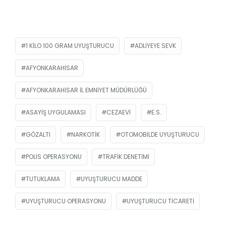
1 KILO 100 GRAM UYUŞTURUCU
ADLIYEYE SEVK
AFYONKARAHISAR
AFYONKARAHISAR İL EMNIYET MÜDÜRLÜĞÜ
ASAYIŞ UYGULAMASI
CEZAEVI
E.S.
GÖZALTI
NARKOTIK
OTOMOBILDE UYUŞTURUCU
POLIS OPERASYONU
TRAFIK DENETIMI
TUTUKLAMA
UYUŞTURUCU MADDE
UYUŞTURUCU OPERASYONU
UYUŞTURUCU TICARETI