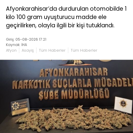
Afyonkarahisar’da durdurulan otomobilde 1
kilo 100 gram uyuşturucu madde ele
geçirilirken, olayla ilgili bir kişi tutuklandı.
Giriş: 05-08-2026 17:21
Kaynak: İHA
Afyon
Asayiş
Tüm Haberler
Tüm Haberler