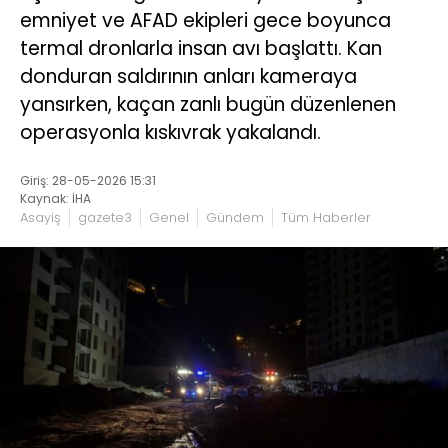
emniyet ve AFAD ekipleri gece boyunca
termal dronlarla insan avı başlattı. Kan
donduran saldırının anları kameraya
yansırken, kaçan zanlı bugün düzenlenen
operasyonla kıskıvrak yakalandı.
Giriş: 28-05-2026 15:31
Kaynak: İHA
Asayiş
gazete3
Genel
Gündem
Tüm Haberler