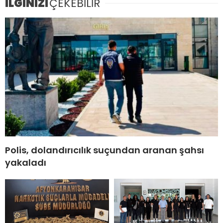
İLGİNİZİ
ÇEKEBİLİR
Polis, dolandırıcılık suçundan aranan şahsı
yakaladı