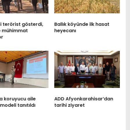
 terörist gösterdi,
Ballık köyünde ilk hasat
ve mühimmat
heyecanı
or
a koruyucu aile
ADD Afyonkarahisar’dan
modeli tanıtıldı
tarihi ziyaret