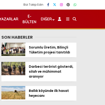
Bizi Takip Edin
E-
YAZARLAR
DIĞER
BÜLTEN
SON HABERLER
Sorumlu Üretim, Bilinçli
Tüketim projesi tanıtıldı
Darbeci terörist gösterdi,
silah ve mühimmat
aranıyor
Ballık köyünde ilk hasat
heyecanı