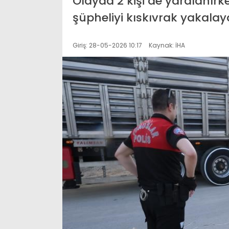
Olayda 2 kişi de yaralanırke
şüpheliyi kıskıvrak yakalay
Giriş: 28-05-2026 10:17
Kaynak: İHA