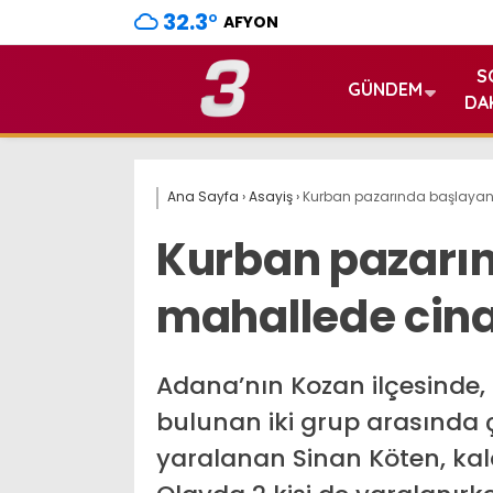
32.3
°
AFYON
S
GÜNDEM
DA
Ana Sayfa
›
Asayiş
›
Kurban pazarında başlayan
Kurban pazarı
mahallede cina
Adana’nın Kozan ilçesinde,
bulunan iki grup arasında 
yaralanan Sinan Köten, kald