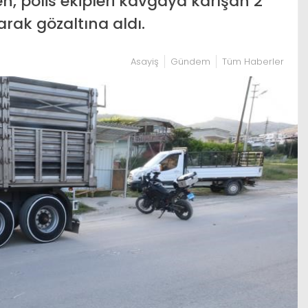
n, polis ekipleri kavgaya karışan 2
arak gözaltına aldı.
Asayiş
Gündem
Tüm Haberler