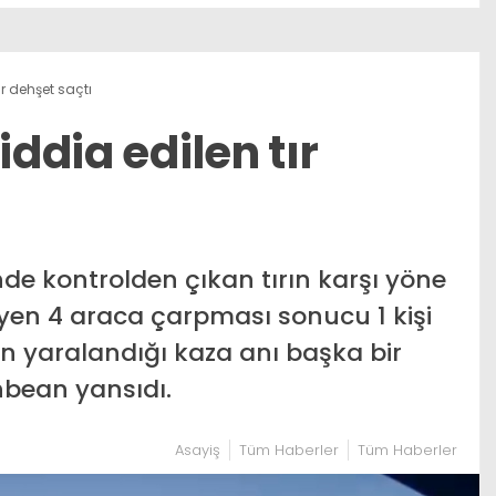
ır dehşet saçtı
iddia edilen tır
de kontrolden çıkan tırın karşı yöne
eyen 4 araca çarpması sonucu 1 kişi
nin yaralandığı kaza anı başka bir
bean yansıdı.
Asayiş
Tüm Haberler
Tüm Haberler