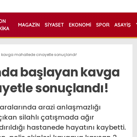
ON
MAGAZIN
SIYASET
EKONOMI
SPOR
ASAYIŞ
KIKA
 kavga mahallede cinayetle sonuçlandı!
nda başlayan kavga
yetle sonuçlandı!
 aralarında arazi anlaşmazlığı
çıkan silahlı çatışmada ağır
ırıldığı hastanede hayatını kaybetti.