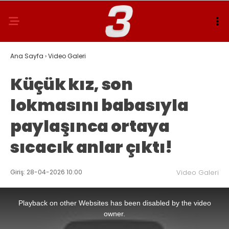
Ana Sayfa
›
Video Galeri
Küçük kız, son
lokmasını babasıyla
paylaşınca ortaya
sıcacık anlar çıktı!
Giriş: 28-04-2026 10:00
Video Galeri
This
is
a
Playback on other Websites has been disabled by the video
modal
window.
owner.