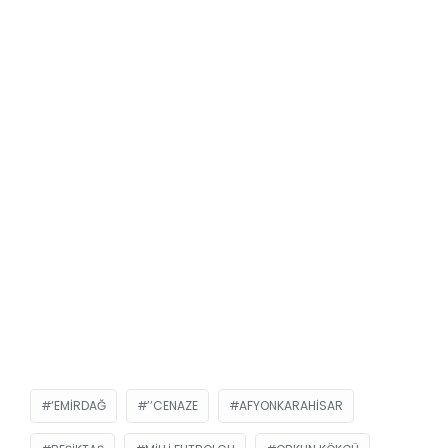
‘EMIRDAĞ
’’CENAZE
AFYONKARAHISAR