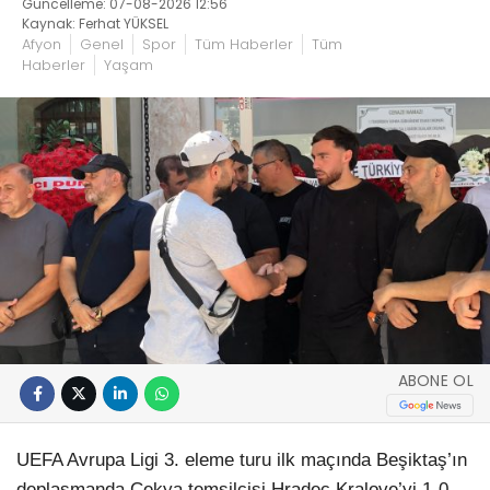
Güncelleme: 07-08-2026 12:56
Kaynak: Ferhat YÜKSEL
Afyon
Genel
Spor
Tüm Haberler
Tüm
Haberler
Yaşam
ABONE OL
UEFA Avrupa Ligi 3. eleme turu ilk maçında Beşiktaş’ın
deplasmanda Çekya temsilcisi Hradec Kralove’yi 1-0