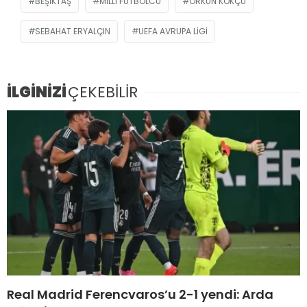
BEŞIKTAŞ
MILLI FUTBOLCU
ORKUN KÖKÇÜ
SEBAHAT ERYALÇIN
UEFA AVRUPA LIGI
İLGİNİZİ
ÇEKEBİLİR
Real Madrid Ferencvaros’u 2-1 yendi: Arda