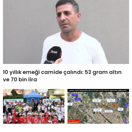
10 yıllık emeği camide çalındı: 53 gram altın
ve 70 bin lira