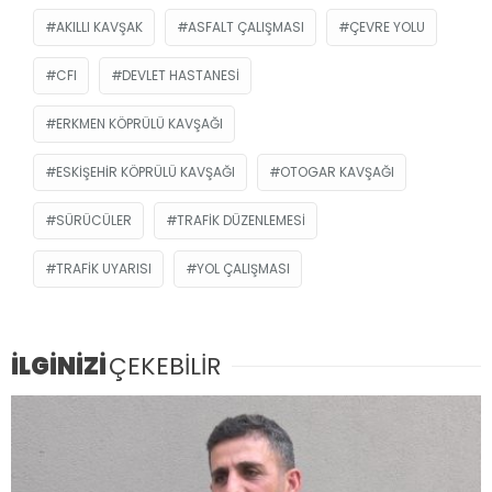
AKILLI KAVŞAK
ASFALT ÇALIŞMASI
ÇEVRE YOLU
CFI
DEVLET HASTANESI
ERKMEN KÖPRÜLÜ KAVŞAĞI
ESKIŞEHIR KÖPRÜLÜ KAVŞAĞI
OTOGAR KAVŞAĞI
SÜRÜCÜLER
TRAFIK DÜZENLEMESI
TRAFIK UYARISI
YOL ÇALIŞMASI
İLGİNİZİ
ÇEKEBİLİR