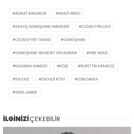
ADALET BAKANLIĞI
ARAZI HIBESI
ASAYIŞ GÜMÜŞHANE HABERLERI
CEZAEVI PROJESI
CEZAEVI YER TAHSISI
GÜMÜŞHANE
GÜMÜŞHANE-BAYBURT HAVALIMANI
HIBE ARAZI
KALKINMA HAMLESI
KÖŞE
NURETTIN KARAKOÇ
SALYAZI
SALYAZI KÖYÜ
SON DAKIKA
YEREL HABER
İLGİNİZİ
ÇEKEBİLİR