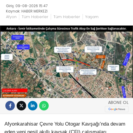
Giriş: 09-08-2026 15:47
Kaynak: HABER MERKEZI
Afyon
Tüm Haberler
Tüm Haberler
Yaşam
ABONE OL
Afyonkarahisar Çevre Yolu Otogar Kavşağı’nda devam
eden yeni nesil akıllı kavşak (CFI) çalışmaları