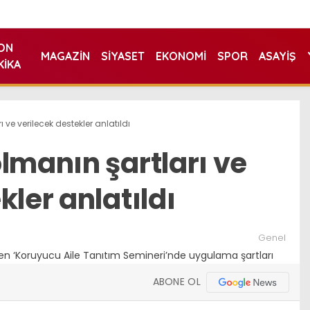
ON
MAGAZIN
SIYASET
EKONOMI
SPOR
ASAYIŞ
KIKA
 ve verilecek destekler anlatıldı
lmanın şartları ve
kler anlatıldı
Genel
ABONE OL