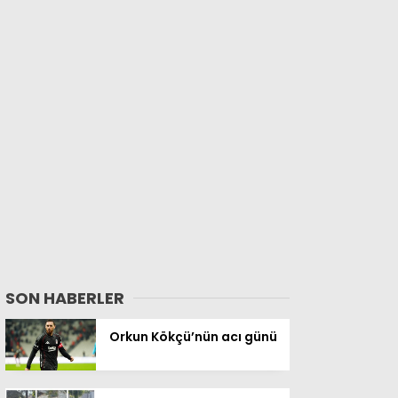
SON HABERLER
Orkun Kökçü’nün acı günü