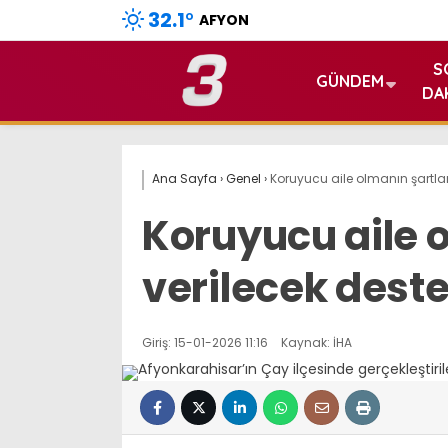
32.1
°
AFYON
S
GÜNDEM
DA
Ana Sayfa
›
Genel
›
Koruyucu aile olmanın şartları
Koruyucu aile o
verilecek deste
Giriş: 15-01-2026 11:16
Kaynak: İHA