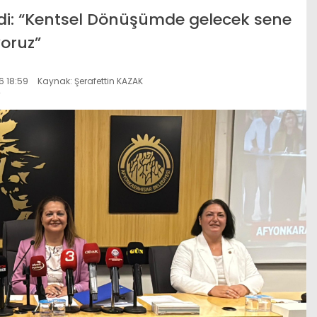
di: “Kentsel Dönüşümde gelecek sene
yoruz”
 18:59
Kaynak: Şerafettin KAZAK
r