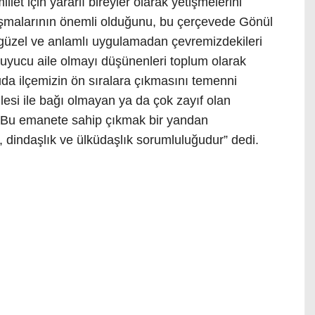
llet için yararlı bireyler olarak yetişmelerini
ışmalarının önemli olduğunu, bu çerçevede Gönül
u güzel ve anlamlı uygulamadan çevremizdekileri
uyucu aile olmayı düşünenleri toplum olarak
uda ilçemizin ön sıralara çıkmasını temenni
ilesi ile bağı olmayan ya da çok zayıf olan
. Bu emanete sahip çıkmak bir yandan
, dindaşlık ve ülküdaşlık sorumluluğudur” dedi.