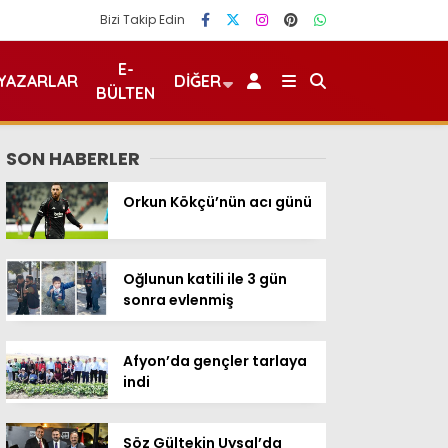
Bizi Takip Edin
E-
YAZARLAR
DIĞER
BÜLTEN
SON HABERLER
Orkun Kökçü’nün acı günü
Oğlunun katili ile 3 gün
sonra evlenmiş
Afyon’da gençler tarlaya
indi
Söz Gültekin Uysal’da