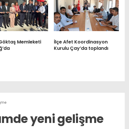
Göktaş Memleketi
İlçe Afet Koordinasyon
ğ’da
Kurulu Çay’da toplandı
işme
ümde yeni gelişme