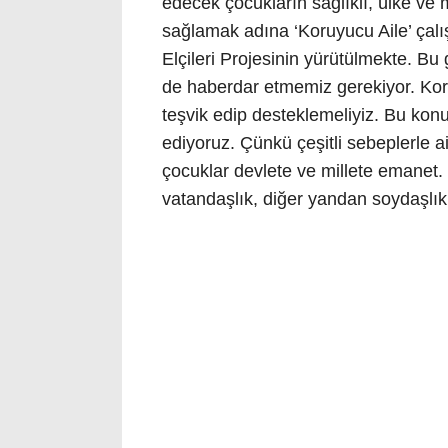
edecek çocukların sağlıklı, ülke ve mi
sağlamak adına ‘Koruyucu Aile’ çal
Elçileri Projesinin yürütülmekte. B
de haberdar etmemiz gerekiyor. Kor
teşvik edip desteklemeliyiz. Bu kon
ediyoruz. Çünkü çeşitli sebeplerle a
çocuklar devlete ve millete emanet
vatandaşlık, diğer yandan soydaşlık