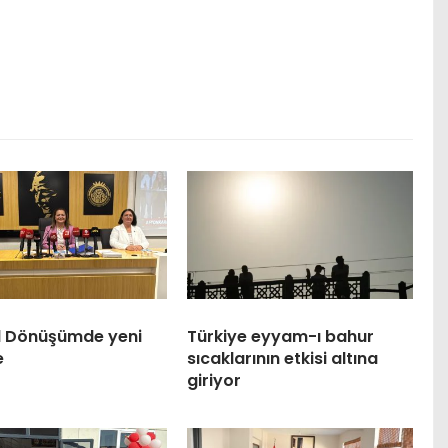
l Dönüşümde yeni
Türkiye eyyam-ı bahur
e
sıcaklarının etkisi altına
giriyor