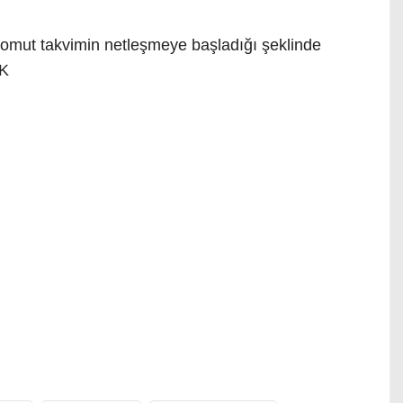
i somut takvimin netleşmeye başladığı şeklinde
AK