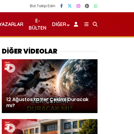
Bizi Takip Edin
E-
YAZARLAR
DIĞER
BÜLTEN
DİĞER VİDEOLAR
12 Ağustos’ta Yer Çekimi Duracak
mı?