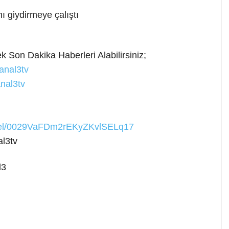
 giydirmeye çalıştı
 Son Dakika Haberleri Alabilirsiniz;
anal3tv
nal3tv
nnel/0029VaFDm2rEKyZKvlSELq17
l3tv
l3