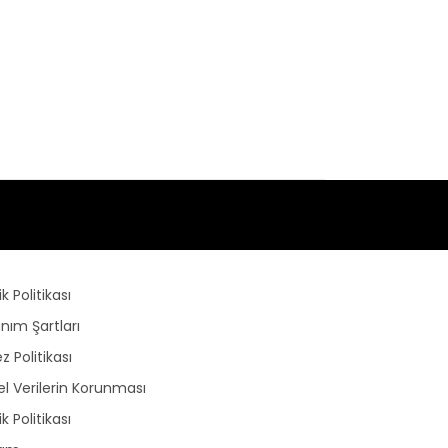
lik Politikası
anım Şartları
z Politikası
sel Verilerin Korunması
lik Politikası