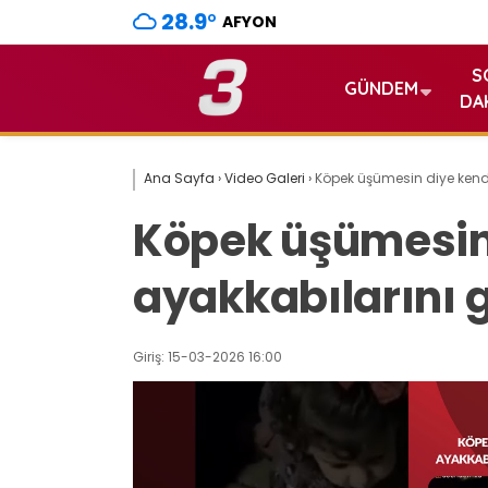
28.9
°
AFYON
S
GÜNDEM
DA
Ana Sayfa
›
Video Galeri
›
Köpek üşümesin diye kendi 
Köpek üşümesin
ayakkabılarını g
Giriş: 15-03-2026 16:00