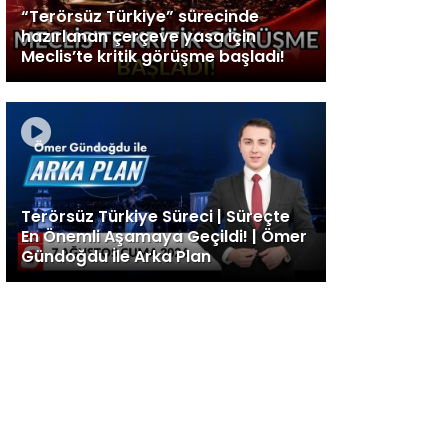
“Terörsüz Türkiye” sürecinde
hazırlanan çerçeve yasa için
Meclis’te kritik görüşme başladı!
Terörsüz Türkiye Süreci | Süreçte
En Önemli Aşamaya Geçildi! | Ömer
Gündoğdu İle Arka Plan