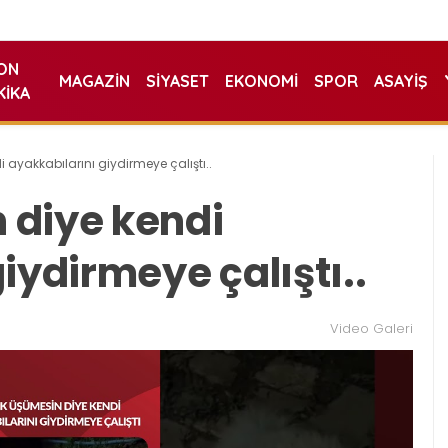
ON
MAGAZIN
SIYASET
EKONOMI
SPOR
ASAYIŞ
KIKA
ayakkabılarını giydirmeye çalıştı..
 diye kendi
iydirmeye çalıştı..
Video Galeri