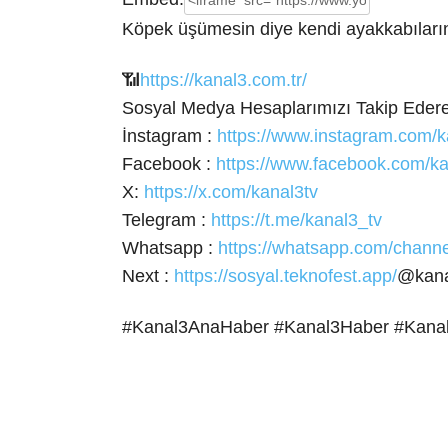
Köpek üşümesin diye kendi ayakkabılarını
📶
https://kanal3.com.tr/
Sosyal Medya Hesaplarımızı Takip Ederek
İnstagram :
https://www.instagram.com/k
Facebook :
https://www.facebook.com/ka
X:
https://x.com/kanal3tv
Telegram :
https://t.me/kanal3_tv
Whatsapp :
https://whatsapp.com/cha
Next :
https://sosyal.teknofest.app/
@kana
#Kanal3AnaHaber #Kanal3Haber #Kana