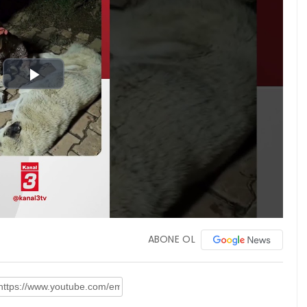
Play
Video
ABONE OL