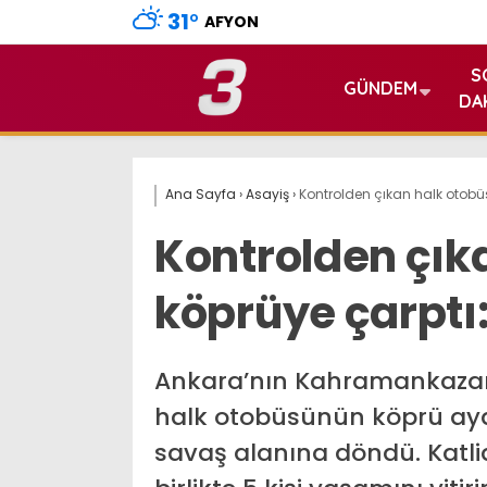
31
°
AFYON
S
GÜNDEM
DA
Ana Sayfa
›
Asayiş
›
Kontrolden çıkan halk otobüsü
Kontrolden çık
köprüye çarptı: 
Ankara’nın Kahramankazan i
halk otobüsünün köprü ay
savaş alanına döndü. Katli