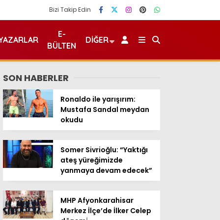
Bizi Takip Edin
E-
YAZARLAR
DIĞER
BÜLTEN
SON HABERLER
Ronaldo ile yarışırım:
Mustafa Sandal meydan
okudu
Somer Sivrioğlu: “Yaktığı
ateş yüreğimizde
yanmaya devam edecek”
MHP Afyonkarahisar
Merkez İlçe’de İlker Celep