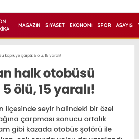
ON
MAGAZIN
SIYASET
EKONOMI
SPOR
ASAYIŞ
KIKA
 köprüye çarptı: 5 ölü, 15 yaralı!
an halk otobüsü
5 ölü, 15 yaralı!
lçesinde seyir halindeki bir özel
ağına çarpması sonucu ortalık
am gibi kazada otobüs şoförü ile