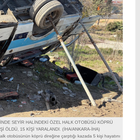
İNDE SEYİR HALİNDEKİ ÖZEL HALK OTOBÜSÜ KÖPRÜ
Şİ ÖLDÜ, 15 KİŞİ YARALANDI. (İHA/ANKARA-İHA)
lk otobüsünün köprü direğine çarptığı kazada 5 kişi hayatını