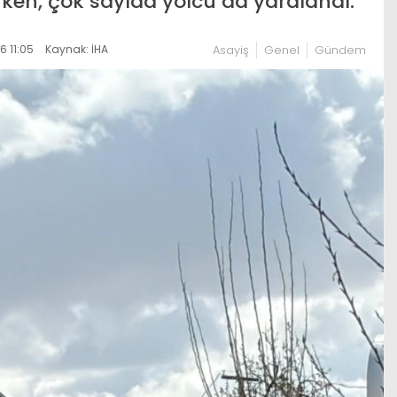
rirken, çok sayıda yolcu da yaralandı.
 11:05
Kaynak: İHA
Asayiş
Genel
Gündem