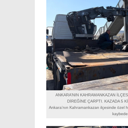
ANKARA’NIN KAHRAMANKAZAN İLÇES
DİREĞİNE ÇARPTI. KAZADA 5 Kİ
Ankara’nın Kahramankazan ilçesinde özel ha
kaybeder