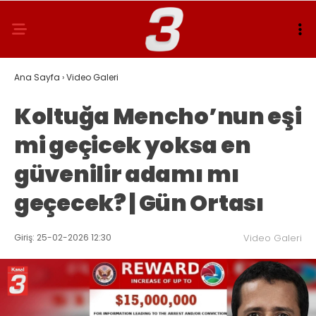
Ana Sayfa
›
Video Galeri
Koltuğa Mencho’nun eşi
mi geçicek yoksa en
güvenilir adamı mı
geçecek? | Gün Ortası
Giriş: 25-02-2026 12:30
Video Galeri