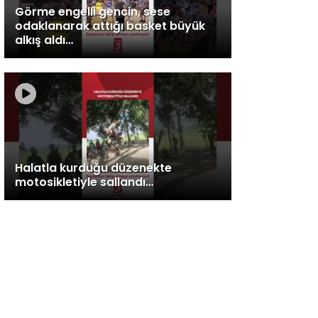
Görme engelli gencin, sese
odaklanarak attığı basket büyük
alkış aldı…
Halatla kurduğu düzenekte
motosikletiyle sallandı…