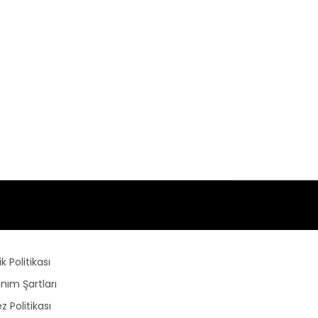
lik Politikası
anım Şartları
z Politikası