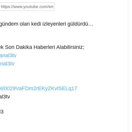
 gündem olan kedi izleyenleri güldürdü…
rek Son
Dakika Haberleri Alabilirsiniz;
anal3tv
nal3tv
nnel/0029VaFDm2rEKyZKvlSELq17
l3tv
l3