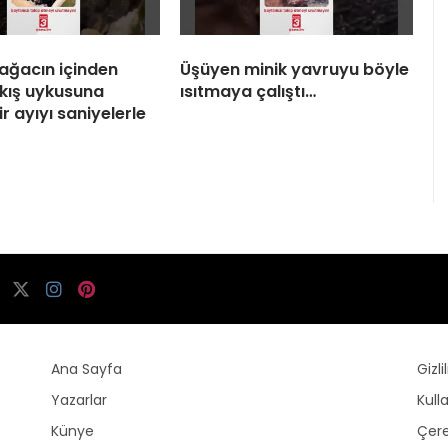
 ağacın içinden
Üşüyen minik yavruyu böyle
 kış uykusuna
ısıtmaya çalıştı…
r ayıyı saniyelerle
Ana Sayfa
Gizli
Yazarlar
Kull
Künye
Çere