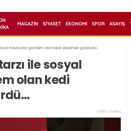
ON
MAGAZIN
SIYASET
EKONOMI
SPOR
ASAYIŞ
KIKA
sosyal medyada gündem olan kedi izleyenleri güldürdü…
arzı ile sosyal
m olan kedi
ürdü…
Video Galeri