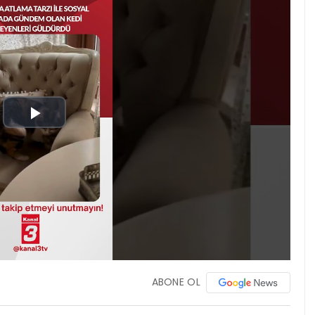
Play
Video
ABONE OL