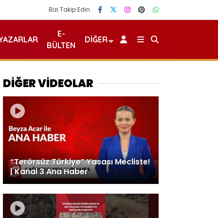
Bizi Takip Edin
E-
YAZARLAR
DIĞER
BÜLTEN
DİĞER VİDEOLAR
“Terörsüz Türkiye” Yasası Mecliste!
| Kanal 3 Ana Haber