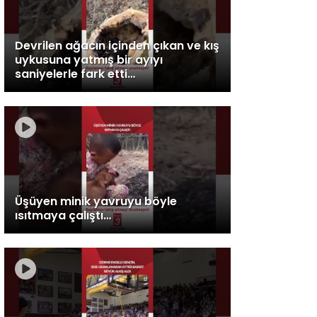
Devrilen ağacın içinden çıkan ve kış
uykusuna yatmış bir ayıyı
saniyelerle fark etti…
Üşüyen minik yavruyu böyle
ısıtmaya çalıştı…