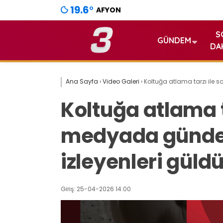
19.6
°
AFYON
S
GÜNDEM
DA
Ana Sayfa
›
Video Galeri
›
Koltuğa atlama tarzı ile 
Koltuğa atlama t
medyada günde
izleyenleri güld
Giriş: 25-04-2026 14:00